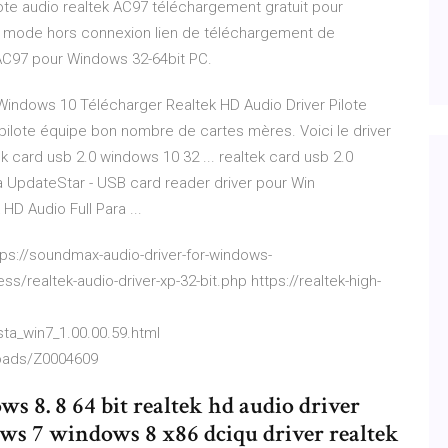
te audio realtek AC97 téléchargement gratuit pour
en mode hors connexion lien de téléchargement de
 AC97 pour Windows 32-64bit PC.
 Windows 10 Télécharger Realtek HD Audio Driver Pilote
ilote équipe bon nombre de cartes mères. Voici le driver
k card usb 2.0 windows 10 32 ... realtek card usb 2.0
 à UpdateStar - USB card reader driver pour Win
HD Audio Full Para ...
ps://soundmax-audio-driver-for-windows-
ss/realtek-audio-driver-xp-32-bit.php https://realtek-high-
ta_win7_1.00.00.59.html
loads/Z0004609
 8. 8 64 bit realtek hd audio driver
ows 7 windows 8 x86 dciqu driver realtek