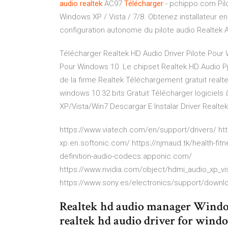
audio
realtek
AC97
Télécharger
- pchippo.com Pilo
Windows XP / Vista / 7/8. Obtenez installateur 
configuration autonome du pilote audio Realtek
Télécharger Realtek HD Audio Driver Pilote Pour
Pour Windows 10 .Le chipset Realtek HD Audio Pp
de la firme Realtek Téléchargement gratuit realte
windows 10 32 bits Gratuit Télécharger logiciels
XP/Vista/Win7 Descargar E Instalar Driver Realtek 
https://www.viatech.com/en/support/drivers/ htt
xp.en.softonic.com/ https://njmaud.tk/health-fitne
definition-audio-codecs.apponic.com/
https://www.nvidia.com/object/hdmi_audio_xp_vis
https://www.sony.es/electronics/support/down
Realtek hd audio manager Windows
realtek hd audio driver for wind