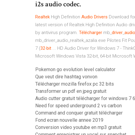
i2s audio codec.
Realtek
High Definition
Audio
Drivers
Download fo
latest version of Realtek High Definition Audio d
by antivirus program.
Télécharger
mb_
driver
_
audi
mb_driver_audio_realtek_azalia.exe Pilotes Fit Po
7 (
32
-
bit
... HD Audio Driver for Windows 7 - Thin
Microsoft Windows Vista 32-bit, 64-bit Microsof
Pokemon go evolution level calculator
Que veut dire hashtag vonvon
Télécharger mozilla firefox pc 32 bits
Transformer un pdf en jpeg gratuit
Audio cutter gratuit télécharger for windows 7 6
Need for speed underground 2 vs carbon
Command and conquer gratuit télécharger
Fond ecran nouvelle annee 2019
Conversion video youtube en mp3 gratuit
Comment enregistrer un vocal sur snapchat