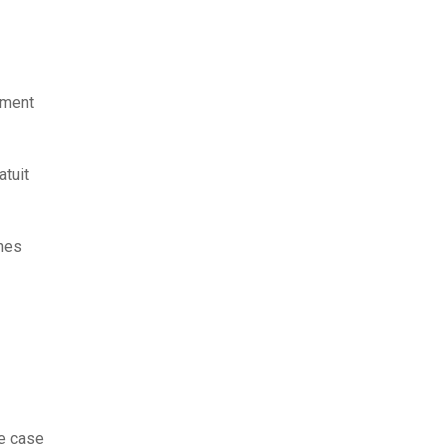
ement
atuit
nes
me case