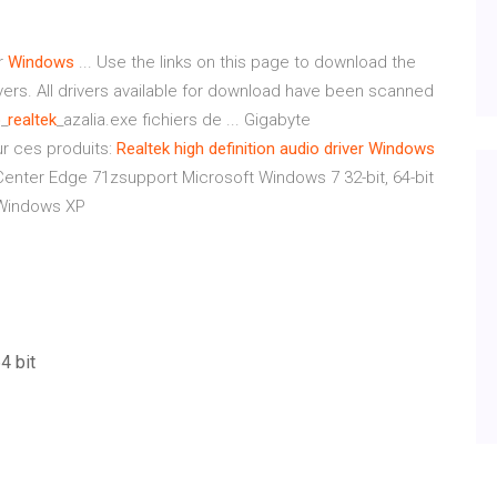
r
Windows
... Use the links on this page to download the
rivers. All drivers available for download have been scanned
o
_
realtek
_azalia.exe fichiers de ... Gigabyte
ur ces produits:
Realtek high definition audio driver Windows
kCenter Edge 71zsupport Microsoft Windows 7 32-bit, 64-bit
t Windows XP
4 bit