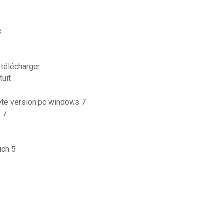
c
 télécharger
tuit
lete version pc windows 7
 7
uch 5