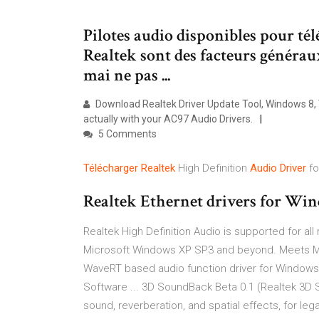
Pilotes audio disponibles pour té
Realtek sont des facteurs généraux
mai ne pas ...
Download Realtek Driver Update Tool, Windows 8, W
actually with your AC97 Audio Drivers.
5 Comments
Télécharger
Realtek
High Definition
Audio
Driver
fo
Realtek Ethernet drivers for Wind
Realtek High Definition Audio is supported for a
Microsoft Windows XP SP3 and beyond. Meets Mi
WaveRT based audio function driver for Windows
Software ... 3D SoundBack Beta 0.1 (Realtek 3D 
sound, reverberation, and spatial effects, for le