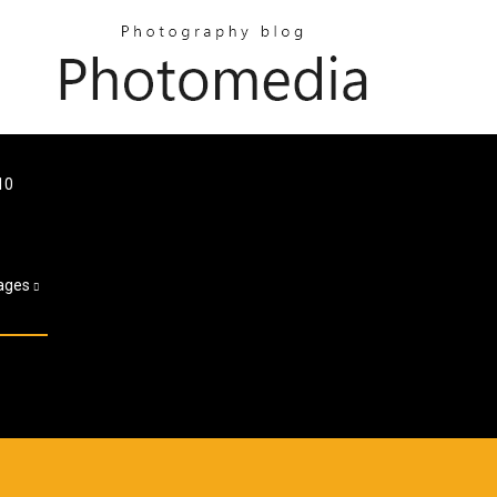
10
ages