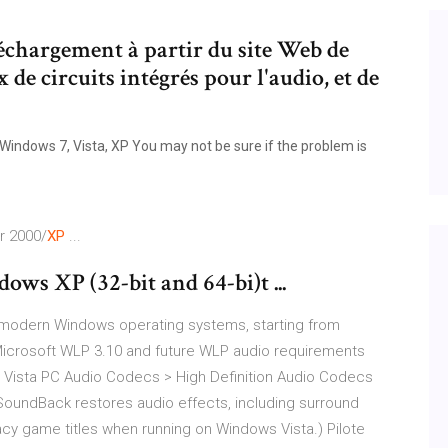
léchargement à partir du site Web de
 de circuits intégrés pour l'audio, et de
indows 7, Vista, XP You may not be sure if the problem is
r 2000/
XP
...
ows XP (32-bit and 64-bi)t ...
ll modern Windows operating systems, starting from
crosoft WLP 3.10 and future WLP audio requirements
 Vista PC Audio Codecs > High Definition Audio Codecs
SoundBack restores audio effects, including surround
gacy game titles when running on Windows Vista.) Pilote