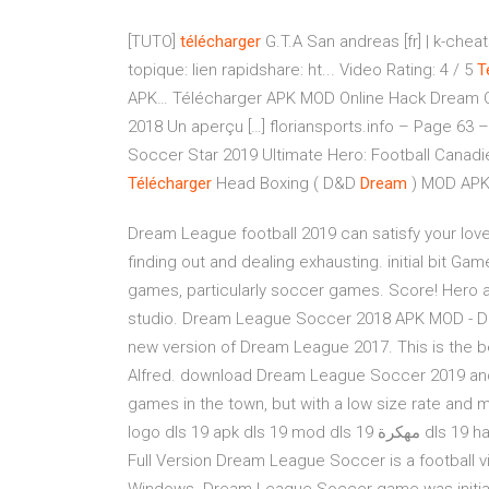
[TUTO]
télécharger
G.T.A San andreas [fr] | k-chea
topique: lien rapidshare: ht... Video Rating: 4 / 5
T
APK…
Télécharger APK MOD Online Hack Dream Cr
2018 Un aperçu […]
floriansports.info – Page 63 –
Soccer Star 2019 Ultimate Hero: Football Canadi
Télécharger
Head Boxing ( D&D
Dream
) MOD APK 
Dream League football 2019 can satisfy your love 
finding out and dealing exhausting. initial bit G
games, particularly soccer games. Score! Hero a
studio. Dream League Soccer 2018 APK MOD - 
new version of Dream League 2017. This is the 
Alfred. download Dream League Soccer 2019 and
games in the town, but with a low size rate and 
logo dls 19 apk dls 19 mod dls 19 مهكرة dls 19 hack Download Free Dream League Soccer for PC, Windows
Full Version Dream League Soccer is a football