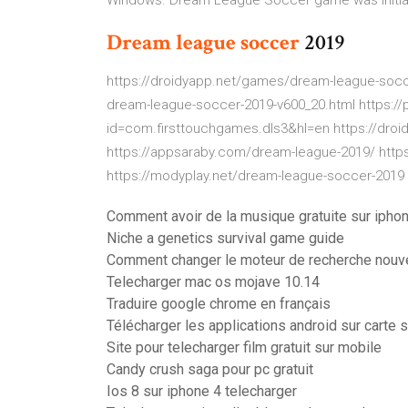
Windows. Dream League Soccer game was initiall
Dream
league
soccer
2019
https://droidyapp.net/games/dream-league-socc
dream-league-soccer-2019-v600_20.html https://
id=com.firsttouchgames.dls3&hl=en https://droi
https://appsaraby.com/dream-league-2019/ ht
https://modyplay.net/dream-league-soccer-2019
Comment avoir de la musique gratuite sur iphon
Niche a genetics survival game guide
Comment changer le moteur de recherche nouve
Telecharger mac os mojave 10.14
Traduire google chrome en français
Télécharger les applications android sur carte 
Site pour telecharger film gratuit sur mobile
Candy crush saga pour pc gratuit
Ios 8 sur iphone 4 telecharger