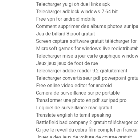
Telecharger yu gi oh duel links apk
Telecharger adblock windows 7 64 bit
Free vpn for android mobile
Comment supprimer des albums photos sur ip
Jeu de billard 8 pool gratuit
Screen capture software gratuit télécharger fo
Microsoft games for windows live redistributab
Telecharger mise a jour carte graphique windo
Jeux jeux jeux de foot de rue
Telecharger adobe reader 9.2 gratuitement
Telecharger convertisseur pdf powerpoint gratu
Free online video editor for android
Camera de surveillance sur pc portable
Transformer une photo en pdf sur ipad pro
Logiciel de surveillance mac gratuit
Translate english to tamil speaking
Battlefield bad company 2 gratuit télécharger c
G.i joe le reveil du cobra film complet en franca
Jouer a des jeux de voiture de course gratuit