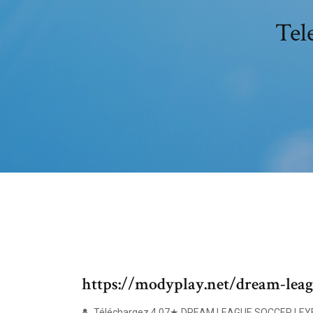
https://modyplay.net/dream-leag
Téléchargez 4.07★ DREAM LEAGUE SOCCER LEYENDA