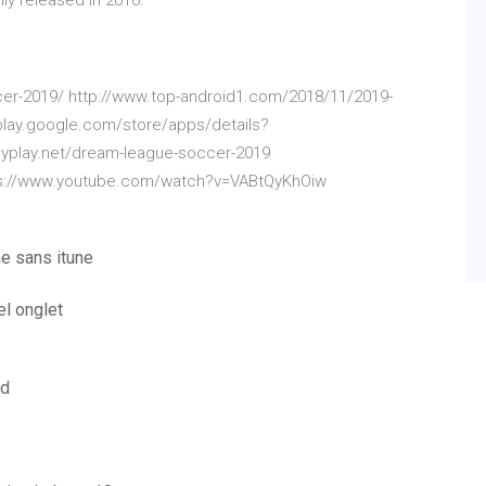
y released in 2016.
er-2019/ http://www.top-android1.com/2018/11/2019-
play.google.com/store/apps/details?
dyplay.net/dream-league-soccer-2019
tps://www.youtube.com/watch?v=VABtQyKhOiw
e sans itune
l onglet
sd