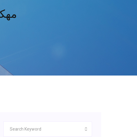
am league soccer مهكرة