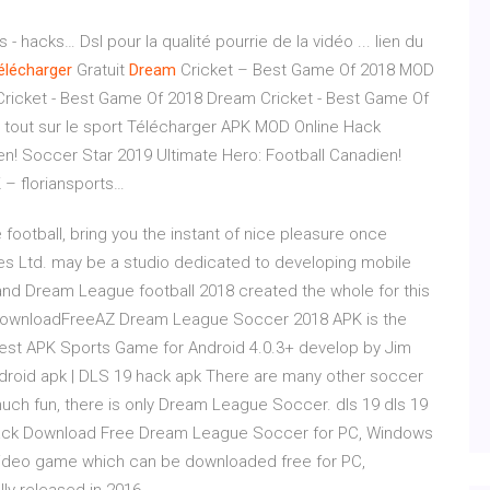
ts - hacks…
Dsl pour la qualité pourrie de la vidéo ... lien du
élécharger
Gratuit
Dream
Cricket – Best Game Of 2018 MOD
icket - Best Game Of 2018 Dream Cricket - Best Game Of
 tout sur le sport
Télécharger APK MOD Online Hack
en! Soccer Star 2019 Ultimate Hero: Football Canadien!
– floriansports…
football, bring you the instant of nice pleasure once
ames Ltd. may be a studio dedicated to developing mobile
nd Dream League football 2018 created the whole for this
DownloadFreeAZ Dream League Soccer 2018 APK is the
best APK Sports Game for Android 4.0.3+ develop by Jim
roid apk | DLS 19 hack apk There are many other soccer
much fun, there is only Dream League Soccer. dls 19 dls 19
 video game which can be downloaded free for PC,