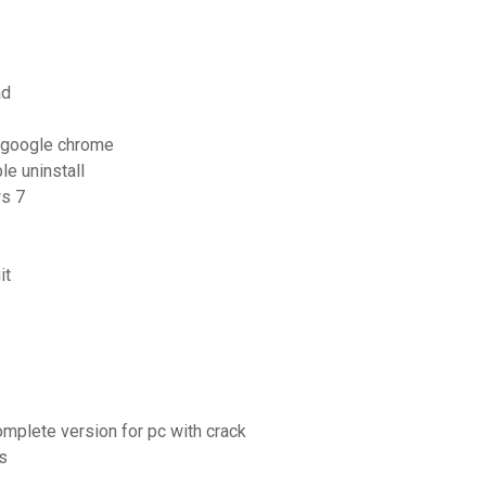
ad
r google chrome
le uninstall
ws 7
it
omplete version for pc with crack
is