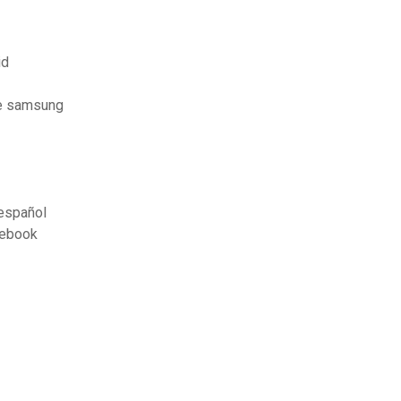
id
te samsung
 español
cebook