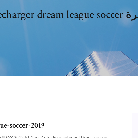
Telecharger dre
ue-soccer-2019
S 2019 5.04 sur Aptoide maintenant ! Sans virus ni