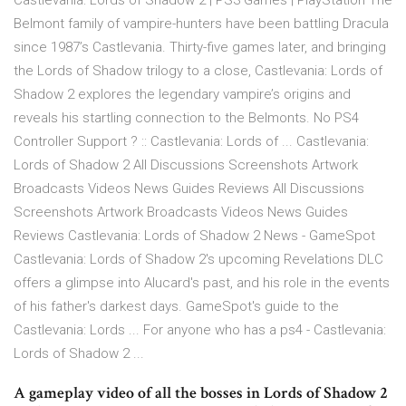
Castlevania: Lords of Shadow 2 | PS3 Games | PlayStation The
Belmont family of vampire-hunters have been battling Dracula
since 1987’s Castlevania. Thirty-five games later, and bringing
the Lords of Shadow trilogy to a close, Castlevania: Lords of
Shadow 2 explores the legendary vampire’s origins and
reveals his startling connection to the Belmonts. No PS4
Controller Support ? :: Castlevania: Lords of ... Castlevania:
Lords of Shadow 2 All Discussions Screenshots Artwork
Broadcasts Videos News Guides Reviews All Discussions
Screenshots Artwork Broadcasts Videos News Guides
Reviews Castlevania: Lords of Shadow 2 News - GameSpot
Castlevania: Lords of Shadow 2's upcoming Revelations DLC
offers a glimpse into Alucard's past, and his role in the events
of his father's darkest days. GameSpot's guide to the
Castlevania: Lords ... For anyone who has a ps4 - Castlevania:
Lords of Shadow 2 ...
A gameplay video of all the bosses in Lords of Shadow 2