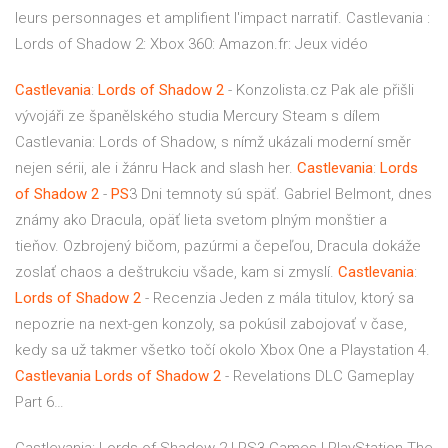
leurs personnages et amplifient l'impact narratif. Castlevania :
Lords of Shadow 2: Xbox 360: Amazon.fr: Jeux vidéo
Castlevania
:
Lords
of
Shadow
2
- Konzolista.cz
Pak ale přišli
vývojáři ze španělského studia Mercury Steam s dílem
Castlevania: Lords of Shadow, s nímž ukázali moderní směr
nejen sérii, ale i žánru Hack and slash her.
Castlevania
:
Lords
of
Shadow
2
-
PS
3
Dni temnoty sú späť. Gabriel Belmont, dnes
známy ako Dracula, opäť lieta svetom plným monštier a
tieňov. Ozbrojený bičom, pazúrmi a čepeľou, Dracula dokáže
zoslať chaos a deštrukciu všade, kam si zmyslí.
Castlevania
:
Lords
of
Shadow
2
- Recenzia
Jeden z mála titulov, ktorý sa
nepozrie na next-gen konzoly, sa pokúsil zabojovať v čase,
kedy sa už takmer všetko točí okolo Xbox One a Playstation 4.
Castlevania Lords
of
Shadow
2
- Revelations DLC Gameplay
Part 6…