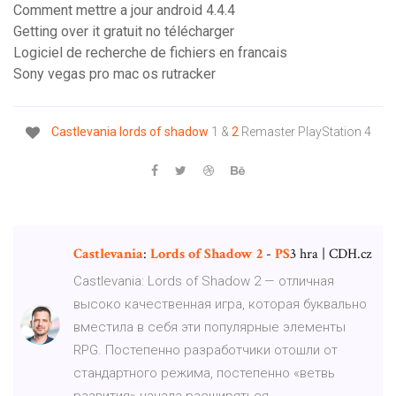
Comment mettre a jour android 4.4.4
Getting over it gratuit no télécharger
Logiciel de recherche de fichiers en francais
Sony vegas pro mac os rutracker
Castlevania
lords
of
shadow
1 &
2
Remaster PlayStation 4
Castlevania
:
Lords
of
Shadow
2
-
PS
3 hra | CDH.cz
Castlevania: Lords of Shadow 2 — отличная
высоко качественная игра, которая буквально
вместила в себя эти популярные элементы
RPG. Постепенно разработчики отошли от
стандартного режима, постепенно «ветвь
развития» начала расширяться...