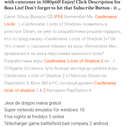
with cutscenes in 1080p60! Enjoy! Click Description for
Boss List! Don't forget to hit that Subscribe Button - it ...
Game Обзор [Выпуск 02] (
PS
4
, Remember Me,
Castlevania
:
Lords
...) «Castlevania: Lords of Shadow» появилась в
реестре Steam, не уже то разработчики решили подарить
его по пред-заказу «Castlevania: Lords of Shadow 2»? 04.
Что станет с героиней «Нилин» из игры «Remember Me»,
превратится ли она в персонажа мужского пола?
Разработчики игры
Castlevania
:
Lords
of
Shadow
2
не... |
ZYXgame Осталось чуть больше месяца до релиза игры
Castlevania: Lords of Shadow 2 от Mercury Steam на
Playstation 3, Xbox 360 и PC, который должен
Castlevania
lords
of
shadow
1 &
2
Remaster PlayStation 4
Jeux de dragon mania gratuit
Super nintendo emulator for windows 10
Five nights at freddys 5 online
Télécharger game battlefield bad company 2 android