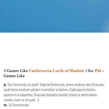
5 Games Like
Castlevania
:
Lords
of
Shadow
2
for
PS
4
–
Games Like
Dni temnoty sú späť. Gabriel Belmont, dnes známy ako Dracula,
opäť lieta svetom plným monštier a tieňov. Ozbrojený bičom,
pazúrmi a čepeľou, Dracula dokáže zoslať chaos a deštrukciu
všade, kam si zmyslí.
3 Comments