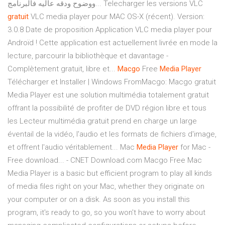
ووضوح ودقه عاليه فالبرنامج... Telecharger les versions VLC
gratuit
VLC media player pour MAC OS-X (récent). Version:
3.0.8 Date de proposition Application VLC media player pour
Androïd ! Cette application est actuellement livrée en mode la
lecture, parcourir la bibliothèque et davantage -
Complètement gratuit, libre et...
Macgo
Free
Media
Player
Télécharger et Installer | Windows FromMacgo: Macgo gratuit
Media Player est une solution multimédia totalement gratuit
offrant la possibilité de profiter de DVD région libre et tous
les Lecteur multimédia gratuit prend en charge un large
éventail de la vidéo, l'audio et les formats de fichiers d'image,
et offrent l'audio véritablement... Mac
Media
Player
for Mac -
Free download... - CNET Download.com Macgo Free Mac
Media Player is a basic but efficient program to play all kinds
of media files right on your Mac, whether they originate on
your computer or on a disk. As soon as you install this
program, it's ready to go, so you won't have to worry about