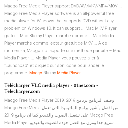
Macgo Free Media Player support DVD/AVI/MKV/MP4/MOV ...
Macgo Free Media Player software is an all-powerful free
media player for Windows that supports DVD without any
problem on Windows 10. It can support ... Mac MKV Player
gratuit - Mac Blu-ray Player marche comme ... Mac Media
Player marche comme lecteur gratuit de MKV ... A ce
moment-là, Macgo Inc. apporte une méthode parfaite – Mac
Media Player. ... Media Player, vous pouvez aller à
"Launchpad" et cliquez sur son icône pour lancer le
programme.
Macgo
Blu-ray
Media
Player
Télécharger VLC media player - 01net.com -
Telecharger.com
Macgo Free Media Player 2019. وصف البرنامج برنامج 2019
Macgo Free Media من افضل وأشهر برامج الملتيميدا التي تعمل
على تشغيل الصوت والفيديو كما ان برنامج 2019 Macgo Free
Media Player سريع جدا ومرن مع افضل جودة للصوت والفيديو