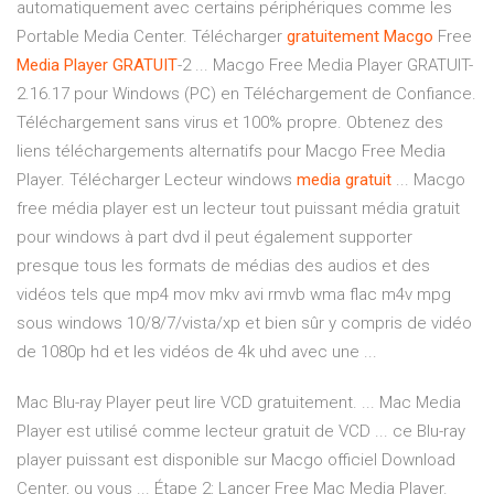
automatiquement avec certains périphériques comme les
Portable Media Center. Télécharger
gratuitement
Macgo
Free
Media
Player
GRATUIT
-2 ... Macgo Free Media Player GRATUIT-
2.16.17 pour Windows (PC) en Téléchargement de Confiance.
Téléchargement sans virus et 100% propre. Obtenez des
liens téléchargements alternatifs pour Macgo Free Media
Player. Télécharger Lecteur windows
media
gratuit
... Macgo
free média player est un lecteur tout puissant média gratuit
pour windows à part dvd il peut également supporter
presque tous les formats de médias des audios et des
vidéos tels que mp4 mov mkv avi rmvb wma flac m4v mpg
sous windows 10/8/7/vista/xp et bien sûr y compris de vidéo
de 1080p hd et les vidéos de 4k uhd avec une ...
Mac Blu-ray Player peut lire VCD gratuitement. ... Mac Media
Player est utilisé comme lecteur gratuit de VCD ... ce Blu-ray
player puissant est disponible sur Macgo officiel Download
Center, ou vous ... Étape 2: Lancer Free Mac Media Player.