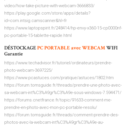
video/how-take-picture-with-webcam-3666833/
https://play.google.com/store/apps/details?
id=com.intsig.camscanner&hl=fr
https://www.laptopspirit.fr/248414/hp-envy-x360-15-cp0000nf-
pc-portable-15-tablette-rapide.html
DÉSTOCKAGE
PC
PORTABLE
avec
WEBCAM
WIFI
Garantie
https://www.techadvisor.fr/tutoriel/ordinateurs/prendre-
photo-webcam-3697225/
https://www.pcastuces.com/pratique/astuces/1802.htm
https://forum.tomsguide.fr/threads/prendre-une-photo-avec-
sa-webcam-int%C3%A9gr%C3%A9e-sous-windows-7.594471/
https://forums.cnetfrance.fr/topic/91633-comment-me-
prendre-en-photo-avec-mon-pc-portable-resolu/
https://forum.tomsguide.fr/threads/comment-prendre-des-
photos-avec-la-webcam-int%C3%A9gr%C3%A9e-au-