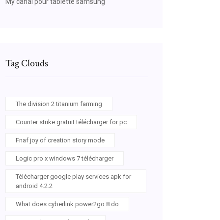
My canal pour tablette samsung
Tag Clouds
The division 2 titanium farming
Counter strike gratuit télécharger for pc
Fnaf joy of creation story mode
Logic pro x windows 7 télécharger
Télécharger google play services apk for
android 4.2.2
What does cyberlink power2go 8 do