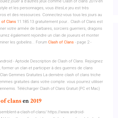
voulez jouer à d'autres jeux comme Clash of clans 2019 en
style et les personnages, vous êtesLe jeu est très
os et des ressources. Connectez-vous tous les jours au
h
of
Clans
11.185.13 gratuitement pour… Clash of Clans est
ener votre armée de barbares, sorciers guerriers, dragons
pourrez également rejoindre un clan de joueurs et monter
iminer les gobelins... Forum
Clash
of
Clans
- page 2 -
Android - Aptoide Description de Clash of Clans. Rejoignez
e, former un clan et participer à des guerres de clans
f Clan Gemmes Gratuites La dernière clash of clans triche
gemmes gratuites dans votre compte. vous pourrez utiliser
s ennemis. Télécharger Clash of Clans Gratuit (PC et Mac)
of
clans
en
2019
semblent-a-clash-of-clans/ https://www.android-