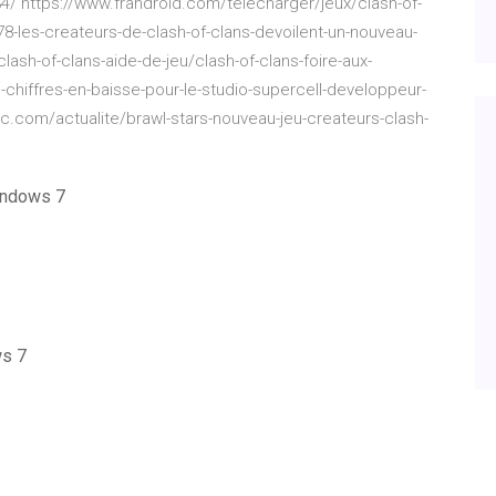
/ https://www.frandroid.com/telecharger/jeux/clash-of-
8-les-createurs-de-clash-of-clans-devoilent-un-nouveau-
clash-of-clans-aide-de-jeu/clash-of-clans-foire-aux-
chiffres-en-baisse-pour-le-studio-supercell-developpeur-
nac.com/actualite/brawl-stars-nouveau-jeu-createurs-clash-
windows 7
ws 7