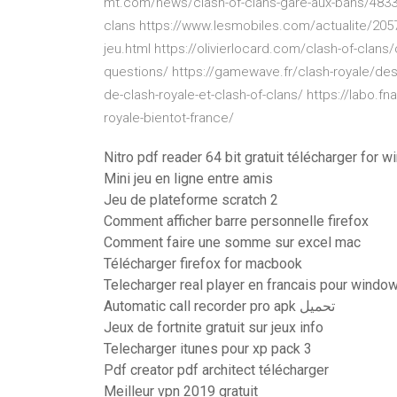
mt.com/news/clash-of-clans-gare-aux-bans/48334
clans https://www.lesmobiles.com/actualite/2057
jeu.html https://olivierlocard.com/clash-of-clans/
questions/ https://gamewave.fr/clash-royale/des-
de-clash-royale-et-clash-of-clans/ https://labo.f
royale-bientot-france/
Nitro pdf reader 64 bit gratuit télécharger for 
Mini jeu en ligne entre amis
Jeu de plateforme scratch 2
Comment afficher barre personnelle firefox
Comment faire une somme sur excel mac
Télécharger firefox for macbook
Telecharger real player en francais pour windo
Automatic call recorder pro apk تحميل
Jeux de fortnite gratuit sur jeux info
Telecharger itunes pour xp pack 3
Pdf creator pdf architect télécharger
Meilleur vpn 2019 gratuit