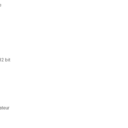
e
32 bit
ateur