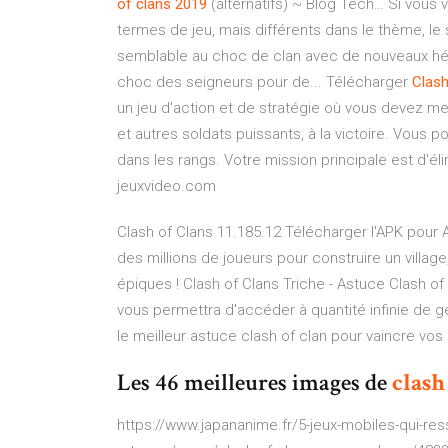
of
clans
2019
(alternatifs) ~ Blog Tech… Si vous 
termes de jeu, mais différents dans le thème, le 
semblable au choc de clan avec de nouveaux hér
choc des seigneurs pour de... Télécharger
Clas
un jeu d'action et de stratégie où vous devez m
et autres soldats puissants, à la victoire. Vous 
dans les rangs. Votre mission principale est d'él
jeuxvideo.com
Clash of Clans 11.185.12 Télécharger l'APK pour 
des millions de joueurs pour construire un villag
épiques ! Clash of Clans Triche - Astuce Clash o
vous permettra d'accéder à quantité infinie de 
le meilleur astuce clash of clan pour vaincre vo
Les 46 meilleures images de
clash
https://www.japananime.fr/5-jeux-mobiles-qui-res