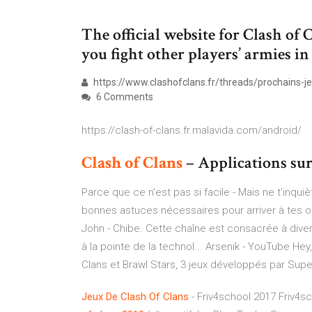
The official website for Clash of 
you fight other players’ armies in
https://www.clashofclans.fr/threads/prochains-je
6 Comments
https://clash-of-clans.fr.malavida.com/android/
Clash
of
Clans
– Applications sur
Parce que ce n'est pas si facile - Mais ne t'inqui
bonnes astuces nécessaires pour arriver à tes o
John - Chibe. Cette chaîne est consacrée à dive
à la pointe de la technol...
Arsenik - YouTube
Hey,
Clans et Brawl Stars, 3 jeux développés par Superc
Jeux
De
Clash
Of
Clans
- Friv4school 2017 Friv4sc