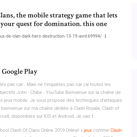
Clans, the mobile strategy game that lets
 your quest for domination. this one
ux-de-clan-dark-hero-destruction-13-19-avril.69994/
 Google Play
ètes pas car…
Mais ne t'inquiètes pas car j'ai toutes les
bjectifs
John - Chibe - YouTube
Bienvenue sur la chaîne de
rs jeux mobile. Je vous propose des techniques d'attaques
 bienvenue sur ma chaîne dédiée à Clash Royale, Clash of
ell, disponibles sur IOS et Android. Je vais t...
hool Clash Of Clans Online 2019 Online! »
jeux
comme
Clash