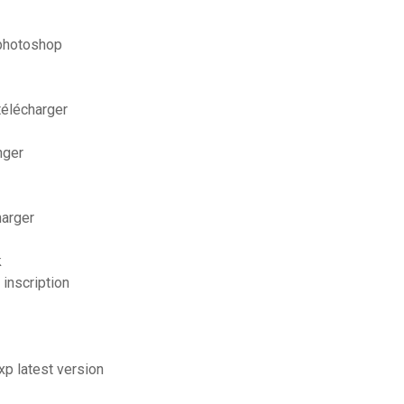
 photoshop
télécharger
nger
harger
k
inscription
xp latest version