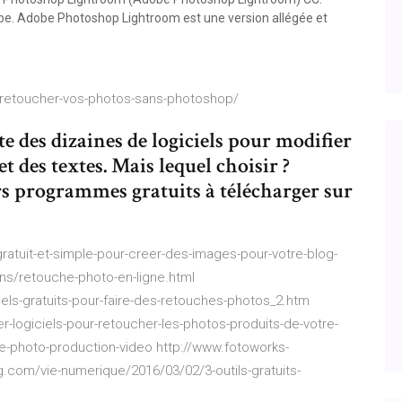
obe. Adobe Photoshop Lightroom est une version allégée et
retoucher-vos-photos-sans-photoshop/
te des dizaines de logiciels pour modifier
et des textes. Mais lequel choisir ?
rs programmes gratuits à télécharger sur
ratuit-et-simple-pour-creer-des-images-pour-votre-blog-
ns/retouche-photo-en-ligne.html
iels-gratuits-pour-faire-des-retouches-photos_2.htm
-logiciels-pour-retoucher-les-photos-produits-de-votre-
he-photo-production-video http://www.fotoworks-
g.com/vie-numerique/2016/03/02/3-outils-gratuits-