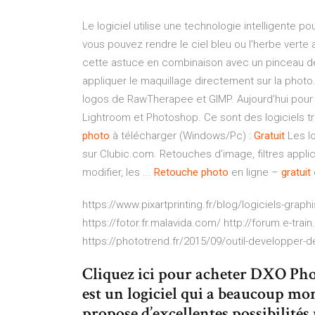
Le logiciel utilise une technologie intelligente 
vous pouvez rendre le ciel bleu ou l'herbe verte a
cette astuce en combinaison avec un pinceau de
appliquer le maquillage directement sur la photo
logos de RawTherapee et GIMP. Aujourd’hui pour r
Lightroom et Photoshop. Ce sont des logiciels très
photo
à télécharger (Windows/Pc) :
Gratuit
Les lo
sur Clubic.com. Retouches d’image, filtres applic
modifier, les ...
Retouche
photo
en ligne –
gratuit
https://www.pixartprinting.fr/blog/logiciels-graph
https://fotor.fr.malavida.com/ http://forum.e-tra
https://phototrend.fr/2015/09/outil-developper-d
Cliquez ici pour acheter DXO Pho
est un logiciel qui a beaucoup mon
propose d’excellentes possibilité