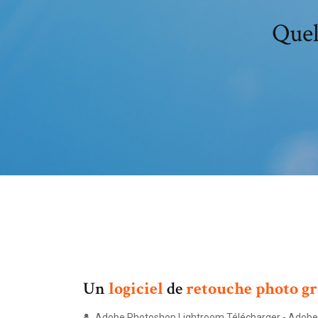
Quel
Un
logiciel
de
retouche
photo
gr
Adobe Photoshop Lightroom Télécharger - Adobe