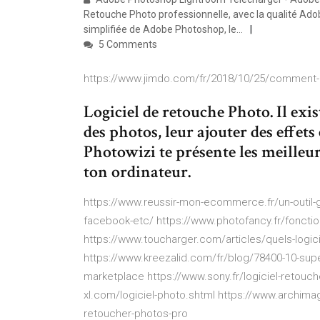
Retouche Photo professionnelle, avec la qualité Ad
simplifiée de Adobe Photoshop, le…
5 Comments
https://www.jimdo.com/fr/2018/10/25/comment-
Logiciel de retouche Photo. Il exis
des photos, leur ajouter des effets 
Photowizi te présente les meilleu
ton ordinateur.
https://www.reussir-mon-ecommerce.fr/un-outil-g
facebook-etc/ https://www.photofancy.fr/fonctio
https://www.toucharger.com/articles/quels-logic
https://www.kreezalid.com/fr/blog/78400-10-super
marketplace https://www.sony.fr/logiciel-retouc
xl.com/logiciel-photo.shtml https://www.archima
retoucher-photos-pro