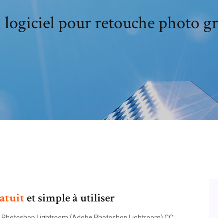
 logiciel pour retouche photo gr
atuit
et simple à utiliser
 Photoshop Lightroom (Adobe Photoshop Lightroom) CC: