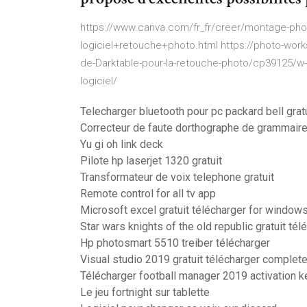
https://www.canva.com/fr_fr/creer/montage-pho
logiciel+retouche+photo.html https://photo-works
de-Darktable-pour-la-retouche-photo/cp39125/w-
logiciel/
Telecharger bluetooth pour pc packard bell grat
Correcteur de faute dorthographe de grammaire 
Yu gi oh link deck
Pilote hp laserjet 1320 gratuit
Transformateur de voix telephone gratuit
Remote control for all tv app
Microsoft excel gratuit télécharger for window
Star wars knights of the old republic gratuit t
Hp photosmart 5510 treiber télécharger
Visual studio 2019 gratuit télécharger complete
Télécharger football manager 2019 activation k
Le jeu fortnight sur tablette