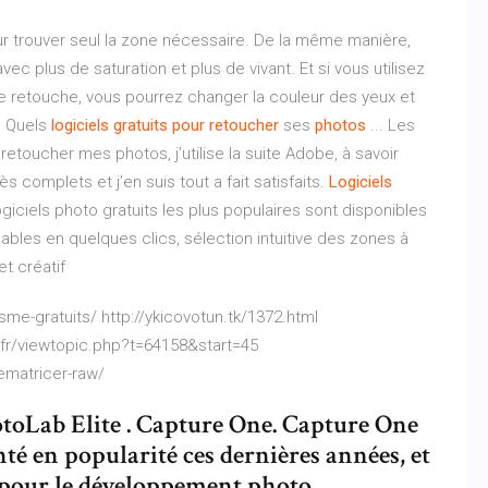
pour trouver seul la zone nécessaire. De la même manière,
vec plus de saturation et plus de vivant. Et si vous utilisez
 retouche, vous pourrez changer la couleur des yeux et
. Quels
logiciels
gratuits
pour
retoucher
ses
photos
... Les
etoucher mes photos, j’utilise la suite Adobe, à savoir
 complets et j’en suis tout a fait satisfaits.
Logiciels
giciels photo gratuits les plus populaires sont disponibles
ables en quelques clics, sélection intuitive des zones à
et créatif
isme-gratuits/ http://ykicovotun.tk/1372.html
in.fr/viewtopic.php?t=64158&start=45
ematricer-raw/
toLab Elite . Capture One. Capture One
té en popularité ces dernières années, et
s pour le développement photo.