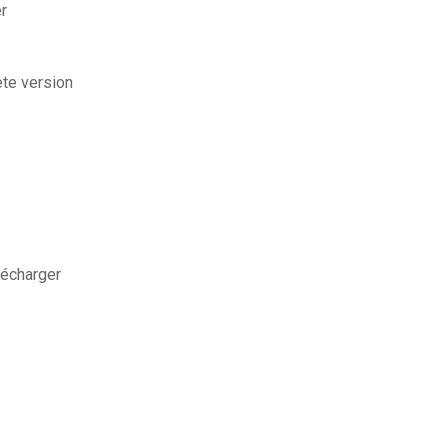
r
ete version
lécharger