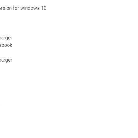
version for windows 10
harger
cebook
harger
e