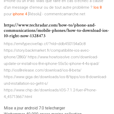
iPhone ou un iPad. Mais que faire en cas d'échec à cause
d'un message d'erreur ou de tout autre problème ?
Ios
8
pour
iphone
4
[Résolu] - commentcamarche.net
https://www.techradar.com/how-to/phone-and-
communications/mobile-phones/how-to-download-ios-
10-right-now-1328473
https://emifypecivefap.cf/?nld=ddb450154a0c8
https://story.backmarket.fr/compatibilite-ios-avec-
iphone/2860/ https://www.howtoisolve.com/download-
update-or-install-ios-8-in-iphone-55s5c-iphone-4-4s-ipad/
http://ios8release.com/download/ios-8-beta/
https://www.giga.de/downloads/ios-8/tipps/ios-8-download-
und-installation-so-geht-s/
https://www.chip.de/downloads/iOS-7.1.2-fuer-iPhone-
4_45713667.html
Mise a jour android 7.0 telecharger