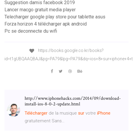
Suggestion damis facebook 2019
Lancer macgo gratuit media player
Telecharger google play store pour tablette asus
Forza horizon 4 télécharger apk android
Pc se deconnecte du wifi
https://books.google.co.kr/books?
id=t1gUBQAAQBAJ&pg=PA79&lpg=PA79&dq=ios+8+sur+iphone+4+
http://www.iphonehacks.com/2014/09/download-
install-ios-8-0-2-update.html
Télécharger
de la musique
sur
votre
iPhone
gratuitement Sans…