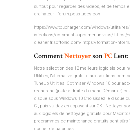
surtout pour regarder des vidéos, et de temps en
ordinateur - forum.pcastuces.com
https://www.toucharger.com/windows/utilitaires/
infections/comment-supprimer-un-virus/ https://w
cleaner.fr.softonic.com/ https://formation-inform
Comment
Nettoyer
son
PC
Lent: 
Notre sélection des 12 meilleurs logiciels pour ne
Utilities, l'alternative gratuite aux solutions 
TuneUp Utilities. Optimiser Windows 10 pour acc
recherche (juste à droite du menu Démarrer) puis
disque sous Windows 10 Choisissez le disque dur
C , puis validez en appuyant sur OK . Nettoyer son
aux logiciels de nettoyage gratuits pour Macint
programmes de maintenance gratuits sont sûrs ? I
donner de garanties.