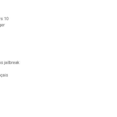
ws 10
ger
s jailbreak
nçais