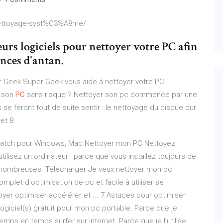
nettoyage-syst%C3%A8me/
urs logiciels pour nettoyer votre PC afin
ances d'antan.
r Geek Super Geek vous aide à nettoyer votre PC.
 son
PC
sans risque ? Nettoyer son pc commence par une
 se feront tout de suite sentir : le nettoyage du disque dur.
et 8
k, patch pour Windows, Mac Nettoyer mon PC Nettoyez
tilisez un ordinateur : parce que vous installez toujours de
us nombreuses. Télécharger Je veux nettoyer mon pc
mplet d'optimisation de pc et facile à utiliser se
oyer optimiser accélérer et ... 7 Astuces pour optimiser
ogiciel(s) gratuit pour mon pc portable. Parce que je
temps en temps surfer sur internet. Parce que je l’utilise,