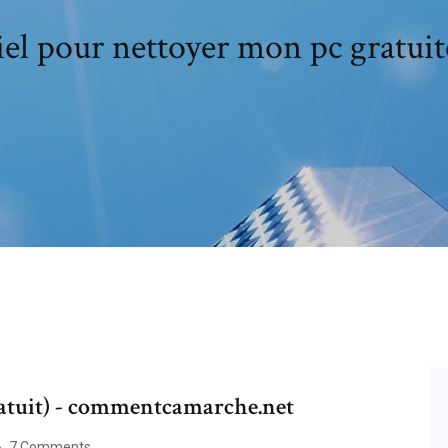
iel pour nettoyer mon pc gratui
atuit) - commentcamarche.net
7 Comments