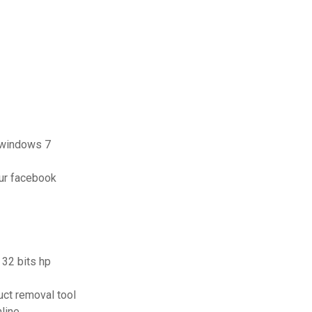
t windows 7
ur facebook
 32 bits hp
ct removal tool
line