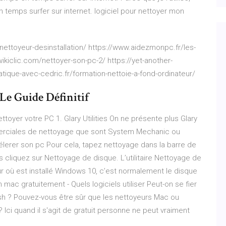
 temps surfer sur internet. logiciel pour nettoyer mon
nettoyeur-desinstallation/ https://www.aidezmonpc.fr/les-
ikiclic.com/nettoyer-son-pc-2/ https://yet-another-
atique-avec-cedric.fr/formation-nettoie-a-fond-ordinateur/
Le Guide Définitif
ttoyer votre PC 1. Glary Utilities On ne présente plus Glary
commerciales de nettoyage que sont System Mechanic ou
élerer son pc Pour cela, tapez nettoyage dans la barre de
 cliquez sur Nettoyage de disque. L’utilitaire Nettoyage de
 où est installé Windows 10, c’est normalement le disque
 mac gratuitement - Quels logiciels utiliser Peut-on se fier
osh ? Pouvez-vous être sûr que les nettoyeurs Mac ou
ci quand il s'agit de gratuit personne ne peut vraiment