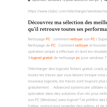
https://www.clubic.com/telecharger/windows/
Découvrez ma sélection des meille
qu'il retrouve toutes ses perform
Nettoyage
PC
: comment
nettoyer
son
PC
| Supe
Nettoyage de
PC
: Comment
nettoyer
et booster
opération simple à effectuer et dont les résultats
3
logiciel
gratuit
de nettoyage
pc
pour windows 7 
Télécharger des logiciels fichers gratuit, crac
toutes les traces que vous laissez lorsque vous u
nouveaux logiciels, les traces sont toujours pl
gratuitement ... Advanced systemcare utilitaire co
spécialise dans des solutions d'un clic pour nett
son PC (Windows) sans logiciel *Je préfère des l
l’utilise, surtout pour regarder des vidéos, et de 