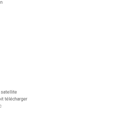
on
satellite
t télécharger
c