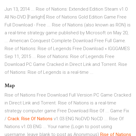
Jun 13, 2014 ... Rise of Nations: Extended Edition Steam v1.0
All No-DVD [Fairlight] Rise of Nations Gold Edition Game Free
Full Download - Free ... Rise of Nations (also known as RON) is
a real-time strategy game published by Microsoft on May 20,
... American Conquest Complete Download Free Full Game.
Rise of Nations: Rise of Legends Free Download « IGGGAMES
Sep 11, 2015 ... Rise of Nations: Rise of Legends Free
Download PC Game Cracked in Direct Link and Torrent. Rise
of Nations: Rise of Legends is a real-time ...
Map
Rise of Nations Free Download Full Version PC Game Cracked
in Direct Link and Torrent. Rise of Nations is a real-time
strategy computer game Free Download Rise Of ... Game Fix
/
Crack
:
Rise
Of
Nations
v1.03 ENG NoDVD NoCD ... Rise Of
Nations v1.03 ENG ... Your name (Login to post using
username, leave blank to post as Anonymous)
Rise
of
Nations