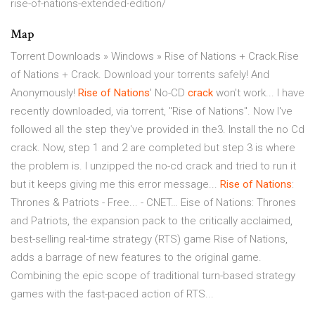
rise-of-nations-extended-edition/
Map
Torrent Downloads » Windows » Rise of Nations + Crack.Rise
of Nations + Crack. Download your torrents safely! And
Anonymously!
Rise
of
Nations
' No-CD
crack
won't work... I have
recently downloaded, via torrent, "Rise of Nations". Now I've
followed all the step they've provided in the3. Install the no Cd
crack. Now, step 1 and 2 are completed but step 3 is where
the problem is. I unzipped the no-cd crack and tried to run it
but it keeps giving me this error message...
Rise
of
Nations
:
Thrones & Patriots - Free... - CNET… Eise of Nations: Thrones
and Patriots, the expansion pack to the critically acclaimed,
best-selling real-time strategy (RTS) game Rise of Nations,
adds a barrage of new features to the original game.
Combining the epic scope of traditional turn-based strategy
games with the fast-paced action of RTS...