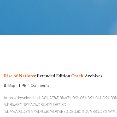
Rise
of
Nations
: Extended Edition
Crack
Archives
1 Comments
Map
https://download.ir/%D8%AF%D8%A7%D9%86%D9%84%D9%88
%D8%A8%D8%A7%D8%B2%DB%8C-
%DA%A9%D8%A7%D9%85%D9%BE%DB%8C%D9%88%D8%AA%D