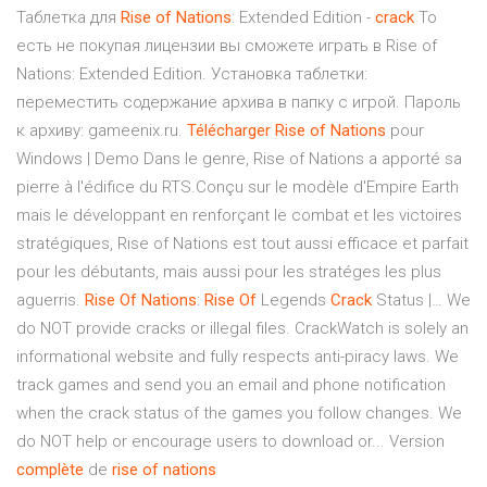
Таблетка для
Rise
of
Nations
: Extended Edition -
crack
То
есть не покупая лицензии вы сможете играть в Rise of
Nations: Extended Edition. Установка таблетки:
переместить содержание архива в папку с игрой. Пароль
к архиву: gameenix.ru.
Télécharger
Rise
of
Nations
pour
Windows | Demo Dans le genre, Rise of Nations a apporté sa
pierre à l'édifice du RTS.Conçu sur le modèle d'Empire Earth
mais le développant en renforçant le combat et les victoires
stratégiques, Rise of Nations est tout aussi efficace et parfait
pour les débutants, mais aussi pour les stratéges les plus
aguerris.
Rise
Of
Nations
:
Rise
Of
Legends
Crack
Status |… We
do NOT provide cracks or illegal files. CrackWatch is solely an
informational website and fully respects anti-piracy laws. We
track games and send you an email and phone notification
when the crack status of the games you follow changes. We
do NOT help or encourage users to download or... Version
complète
de
rise
of
nations