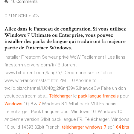
10 Comments
OPTN180Bttea03
Allez dans le Panneau de configuration. Si vous utilisez
Windows 7 Ultimate ou Enterprise, vous pouvez
installer des packs de langue qui traduiront la majeure
partie de l'interface Windows.
Installer Firestorm Serveur privé WoW Facilement !
Les liens :
firestorm-servers.com/fr/ Bittorrent
:www.bittorrent.com/lang/fr/ Décompresser le fichier :
www.win-rar.com/start.html?&L=10 Abonne toi ! :
tvclip.biz/channel/UC48gj2fGnrj39V5JhawceOw Faire un don
youtube.streamlabs…
Télécharger
le
pack
langue
français
pour
Windows
10, 8 &
7
Windows 8.1 64bit pack MUI Francais.
Télécharger. Pack Langues pour Windows 10. Windows 10
Ancienne version 64bit pack langue FR. Télécharger. Windows
10 build 14393 32bit French.
télécharger
windows
7
sp1
64
bits