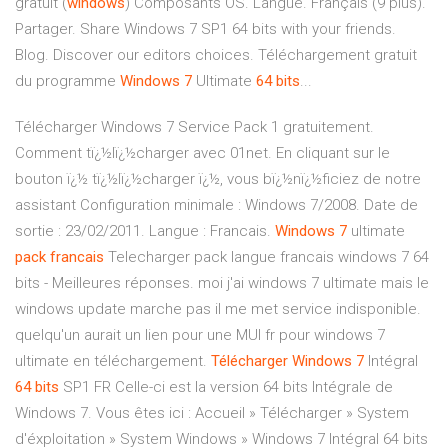
gratuit (
windows
) Composants OS. Langue. Français (9 plus).
Partager. Share Windows 7 SP1 64 bits with your friends.
Blog. Discover our editors choices. Téléchargement gratuit
du programme
Windows
7
Ultimate
64
bits
...
Télécharger Windows 7 Service Pack 1 gratuitement.
Comment tï¿½lï¿½charger avec 01net. En cliquant sur le
bouton ï¿½ tï¿½lï¿½charger ï¿½, vous bï¿½nï¿½ficiez de notre
assistant Configuration minimale : Windows 7/2008. Date de
sortie : 23/02/2011. Langue : Francais.
Windows
7
ultimate
pack
francais
Telecharger pack langue francais windows 7 64
bits - Meilleures réponses. moi j'ai windows 7 ultimate mais le
windows update marche pas il me met service indisponible.
quelqu'un aurait un lien pour une MUI fr pour windows 7
ultimate en téléchargement.
Télécharger
Windows
7
Intégral
64
bits
SP1 FR Celle-ci est la version 64 bits Intégrale de
Windows 7. Vous êtes ici : Accueil » Télécharger » System
d'éxploitation » System Windows » Windows 7 Intégral 64 bits