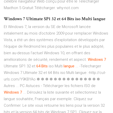
célèbre navigateur Web conçu pour être le Telecharger
Maxthon 5 Gratuit Télécharger.
why-not.com
Windows 7 Ultimate SP1 32 et 64 Bits iso Multi langue
Et Windows 7, la version du SE de Microsoft lancée
initialement au mois d’octobre 2009 pour remplacer Windows
Vista, a été un des systèmes d’exploitation développés par
l’équipe de Redmond les plus populaires et le plus adopté,
bien au-dessus l’actuel Windows 10, en offrant des
améliorations de sécurité, rendement et aspect.
Windows
7
Ultimate SP1 32 et
64
Bits
iso Multi
langue
... -Telecharger
Windows 7 Ultimate 32 et 64 Bits iso Multi langue :-http://cut-
urls.com/Y9KBYAo ☸ ☸ ☸ ☸ ☸ ☸ ☸ ☸ ☸ ☸ ☸ ☸ ☸ ☸ ☸
Autres ... PC Astuces - Télécharger les fichiers ISO de
Windows
7
... Déroulez la liste suivante et sélectionnez la
langue souhaitée, Français par exemple. Cliquez sur
Confirmer. Le site vous retourne les liens pour la version 32
bits et la version 64 bits de Windows 7 SP1. Cliquez sur la