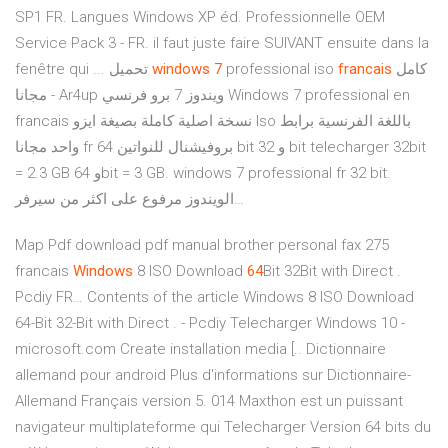
SP1 FR. Langues Windows XP éd. Professionnelle OEM
Service Pack 3 - FR. il faut juste faire SUIVANT ensuite dans la
fenêtre qui ... تحميل
windows
7
professional iso
francais
كامل
مجانا - Ar4up ويندوز 7 برو فرنسي Windows 7 professional en
francais نسخة اصلية كاملة بصيغة ايزو Iso باللغة الفرنسية برابط
واحد مجانا fr بروفيشنال للنواتين 64 bit و 32 bit telecharger 32bit
= 2.3 GB و 64bit = 3 GB. windows 7 professional fr 32 bit.
الويندوز مرفوع على اكثر من سيرفر…
Map
Pdf download pdf manual brother personal fax 275
francais
Windows
8 ISO Download
64
Bit 32Bit with Direct .
Pcdiy FR…
Contents of the article Windows 8 ISO Download
64-Bit 32-Bit with Direct . - Pcdiy Telecharger Windows 10 -
microsoft.com Create installation media [..
Dictionnaire
allemand pour android
Plus d'informations sur Dictionnaire-
Allemand Français version 5. 014 Maxthon est un puissant
navigateur multiplateforme qui Telecharger Version 64 bits du