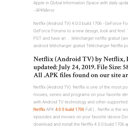
Apple in Global Information Space with daily upd
- APKMirror
Netflix (Android TV) 4.0.0 build 1706 - GeForce 
GeForce Forums to a new design, look and feel. 
PST and have an ... télécharger netflix gratuit (and
android télécharger gratuit Télécharger Netflix p
Netflix (Android TV) by Netflix, I
updated: July 24, 2019. File Size: 
All .APK files found on our site a
Netflix (Android TV). Netflix is one of the most p
movies, series and programs on your favorite dev
with Android TV technology and other supported 
Netflix
APK
4
.
0
.
0
build
1706
Full |… Netflix is the 
episodes and movies on your favorite device.Dow
download and install the Netflix 4.0.0 build 1706 ap