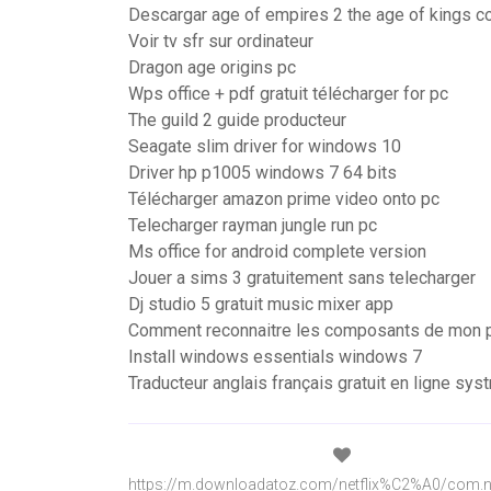
Descargar age of empires 2 the age of kings c
Voir tv sfr sur ordinateur
Dragon age origins pc
Wps office + pdf gratuit télécharger for pc
The guild 2 guide producteur
Seagate slim driver for windows 10
Driver hp p1005 windows 7 64 bits
Télécharger amazon prime video onto pc
Telecharger rayman jungle run pc
Ms office for android complete version
Jouer a sims 3 gratuitement sans telecharger
Dj studio 5 gratuit music mixer app
Comment reconnaitre les composants de mon 
Install windows essentials windows 7
Traducteur anglais français gratuit en ligne syst
https://m.downloadatoz.com/netflix%C2%A0/com.net