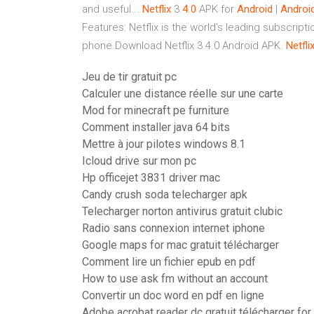
and useful...
Netflix
3.
4
.
0
APK for
Android
|
Androi
Features: Netflix is the world’s leading subscri
phone.Download Netflix 3.4.0 Android APK.
Netfli
Jeu de tir gratuit pc
Calculer une distance réelle sur une carte
Mod for minecraft pe furniture
Comment installer java 64 bits
Mettre à jour pilotes windows 8.1
Icloud drive sur mon pc
Hp officejet 3831 driver mac
Candy crush soda telecharger apk
Telecharger norton antivirus gratuit clubic
Radio sans connexion internet iphone
Google maps for mac gratuit télécharger
Comment lire un fichier epub en pdf
How to use ask fm without an account
Convertir un doc word en pdf en ligne
Adobe acrobat reader dc gratuit télécharger fo