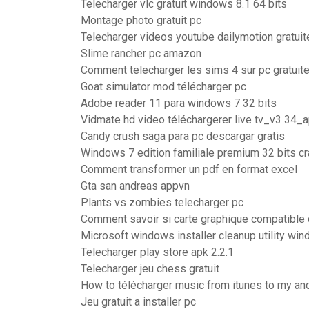
Telecharger vlc gratuit windows 8.1 64 bits
Montage photo gratuit pc
Telecharger videos youtube dailymotion gratui
Slime rancher pc amazon
Comment telecharger les sims 4 sur pc gratuit
Goat simulator mod télécharger pc
Adobe reader 11 para windows 7 32 bits
Vidmate hd video téléchargerer live tv_v3 34
Candy crush saga para pc descargar gratis
Windows 7 edition familiale premium 32 bits c
Comment transformer un pdf en format excel
Gta san andreas appvn
Plants vs zombies telecharger pc
Comment savoir si carte graphique compatible 
Microsoft windows installer cleanup utility win
Telecharger play store apk 2.2.1
Telecharger jeu chess gratuit
How to télécharger music from itunes to my an
Jeu gratuit a installer pc