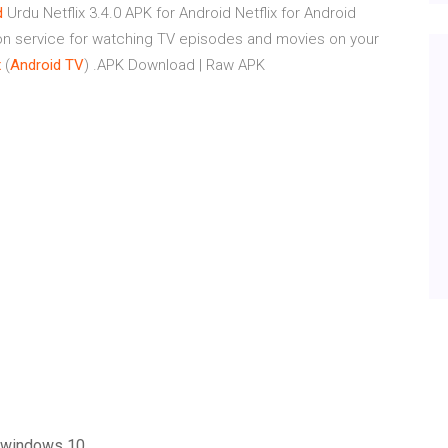
d
Urdu Netflix 3.4.0 APK for Android Netflix for Android
ption service for watching TV episodes and movies on your
x
(
Android
TV
) .APK Download | Raw APK
r windows 10