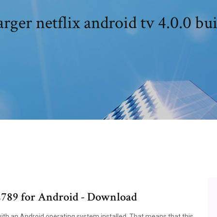
rger netflix android tv 4.0.0 bu
 2789 for Android - Download
 with an Android operating system installed. That means that this