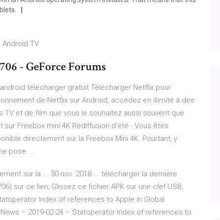
blets.
ec Android TV
 1706 - GeForce Forums
ix android télécharger gratuit Télécharger Netflix pour
bonnement de Netflix sur Android, accédez en illimité à des
es TV et de film que vous le souhaitez aussi souvent que
nt sur Freebox mini 4K Rediffusion d’été - Vous êtes
onible directement sur la Freebox Mini 4K. Pourtant, y
e pose ...
ment sur la ... 30 nov. 2018 ... télécharger la dernière
706) sur ce lien; Glissez ce fichier APK sur une clef USB;
tatoperator
Index of references to Apple in Global
y News – 2019-02-24 – Statoperator
Index of references to