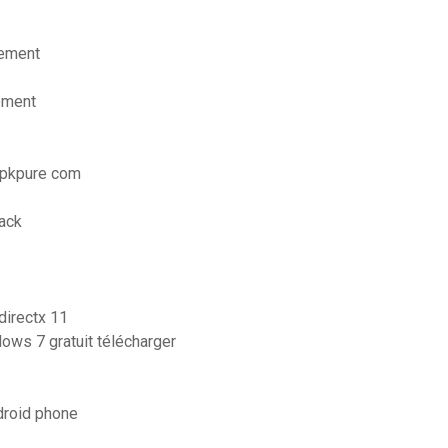
tement
ement
_apkpure com
rack
directx 11
dows 7 gratuit télécharger
droid phone