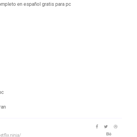
ompleto en español gratis para pc
pc
ran
flix.ninja/