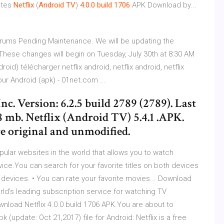
ates
Netflix
(
Android
TV
)
4.0.0
build
1706
APK Download by...
Forums Pending Maintenance. We will be updating the
These changes will begin on Tuesday, July 30th at 8:30 AM
roid) télécharger netflix android, netflix android, netflix
our Android (apk) - 01net.com ...
nc. Version: 6.2.5 build 2789 (2789). Last
58 mb. Netflix (Android TV) 5.4.1 .APK.
re original and unmodified.
opular websites in the world that allows you to watch
ice.You can search for your favorite titles on both devices
devices. • You can rate your favorite movies... Download
world’s leading subscription service for watching TV
nload Netflix 4.0.0 build 1706 APK.You are about to
k (update: Oct 21,2017) file for Android: Netflix is a free