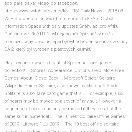
app_para_baixar_video_do_facebook,
https://www.twitch.tv/events/k3…
FIFA Daily News – 2018-08-
20 – Statoperator
Index of references to FIFA in Global
Information Space with daily updates
Sněhuláci pro Afriku |
Občasník
Ve třídě HT 2 byl nejoriginálnější sněžný muž z
montážní pěny. Jako nejlepší byl vyhodnocen sněhulák ze třídy
OA 2, který byl vyroben z plastových kelímků.
Play in your browser a beautiful Spider solitaire games
collection! ... Scores. Appearance; Options. Help; More Free
Games; About. Close. Back ... Microsoft Spider Solitaire -
Wikipedia Spider Solitaire, also known as Microsoft Spider
Solitaire is a solitaire card game that is ... For example, a six
of hearts may be moved to a seven of any suit. However, a
sequence of cards can only be moved if they are all of the
same suit in numerical ... The 10 Best Solitaire Offline Games
of 2019 - Lifewire 1 Jul 2019 ... The 10 best offline solitaire
games for Android, iOS, Amazon Kindle, macOS ... from a