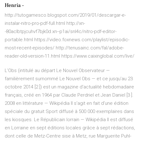
Henria -
http://tutogamesco.blogspot.com/2019/01/descargar-e-
instalar-nitro-pro-pdf-full.html http://xn-
-80aclbtpjcuhvf7bjk0d.xn--p1ai/snl4c/nitro-pdf-editor-
portable.html https://video.foxnews.com/playlist/episodic-
most-recent-episodes/ http://tenusainc.com/fal/adobe-
reader-old-version-11.html https://www.caixinglobal.com/live/
L’Obs (intitulé au départ Le Nouvel Observateur —
familièrement surnommé Le Nouvel Obs — et ce jusqu’au 23
octobre 2014 [2 ]) est un magazine d'actualité hebdomadaire
français, créé en 1964 par Claude Perdriel et Jean Daniel [3 ].
2008 en littérature — Wikipédia
Il s'agit en fait d'une édition
spéciale du gratuit Sport diffusé à 500 000 exemplaires dans
les kiosques.
Le Républicain lorrain — Wikipédia
Il est diffusé
en Lorraine en sept éditions locales grâce à sept rédactions,
dont celle de Metz-Centre sise à Metz, rue Marguerite Puhl-