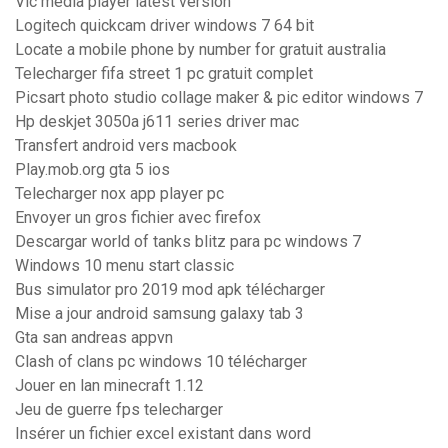
Vlc media player latest version
Logitech quickcam driver windows 7 64 bit
Locate a mobile phone by number for gratuit australia
Telecharger fifa street 1 pc gratuit complet
Picsart photo studio collage maker & pic editor windows 7
Hp deskjet 3050a j611 series driver mac
Transfert android vers macbook
Play.mob.org gta 5 ios
Telecharger nox app player pc
Envoyer un gros fichier avec firefox
Descargar world of tanks blitz para pc windows 7
Windows 10 menu start classic
Bus simulator pro 2019 mod apk télécharger
Mise a jour android samsung galaxy tab 3
Gta san andreas appvn
Clash of clans pc windows 10 télécharger
Jouer en lan minecraft 1.12
Jeu de guerre fps telecharger
Insérer un fichier excel existant dans word