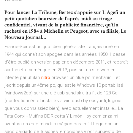
Pour lancer La Tribune, Bertez s'appuie sur L'Agefi un
petit quotidien boursier de l'après-midi au tirage
confidentiel, vivant de la publicité financière, qu'il a
racheté en 1984 à Michelin et Peugeot, avec sa filiale, Le
Nouveau Journal…
France-Soir est un quotidien généraliste français créé en
1944 qui connaît son apogée dans les années 1950. Il cesse
d'être publié en version papier en décembre 2011, et reparaît
sur tablette numérique en 2013, puis sur un site web en…
infecté par utililab
nitro
browser, uniblue pc mechanic…
et
j'écrit depuis un 4čme pc, qui est le Windows 10 portabilisé
(windows2go) sur une clé usb sandisk ultra fit de 128 Go
(confectionnée et installé via wintousb by easyuefi, logiciel
que vous connaissiez bien), avec actuellement installé…
La
Tata Conxi - Muffins DE Ricotta Y Limón
Hoy comienza mi
aventura en este mundillo mágico para mí. LLego con un
saco cargado de ilusiones, emociones y por supuesto de