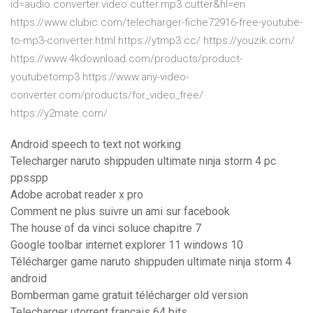
id=audio.converter.video.cutter.mp3.cutter&hl=en
https://www.clubic.com/telecharger-fiche72916-free-youtube-
to-mp3-converter.html https://ytmp3.cc/ https://youzik.com/
https://www.4kdownload.com/products/product-
youtubetomp3 https://www.any-video-
converter.com/products/for_video_free/
https://y2mate.com/
Android speech to text not working
Telecharger naruto shippuden ultimate ninja storm 4 pc
ppsspp
Adobe acrobat reader x pro
Comment ne plus suivre un ami sur facebook
The house of da vinci soluce chapitre 7
Google toolbar internet explorer 11 windows 10
Télécharger game naruto shippuden ultimate ninja storm 4
android
Bomberman game gratuit télécharger old version
Telecharger utorrent francais 64 bits