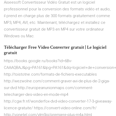
Aiseesoft Convertisseur Vidéo Gratuit est un logiciel
professionnel pour la conversion des formats vidéo et audio,
il prend en charge plus de 300 formats gratuitement comme
MP3, MP4, AVI, etc. Maintenant, téléchargez et installez ce
convertisseur gratuit de MP3 en MP4 sur votre ordinateur
Windows ou Mac.
Télécharger Free Video Converter gratuit | Le logiciel
gratuit
https://books.google.ru/books?id=6Bv-
CAAAQBAJ&pg=PA161&lpg=PA161&dq=logiciel+de+conversion
http://toistotne.com/formats-de-fichiers-executables
http://wezwolne.com/comment-graver-avi-de-plus-de-2-giga-
sur-dvd http://europeanunionmaps.com/comment-
telecharger-des-video-en-mode-mp4
http://cgw.fr.nf/wonderfox-dvd-video-converter-17-3-giveaway-
licence-gratuite/ https://convert-video-online.com/fr/
http://vonetel.com/ylm9oi/premiere-plus-m4a.html