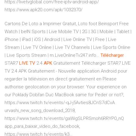
https://livetvglobal.com/free-iptv-android-app/
https://www.apk20.com/apk/1032370/
Cartons De Loto а Imprimer Gratuit, Loto foot
Beinsport Free
Watch | beIN Sports | Live Mobile TV | 2G | 3G | Mobile | Tablet |
iPhone | iPad | iOS | Android | Live Online TV | Free | Live
Stream | Live TV Online | Live TV Channels | Live Sports Online
| Live Sports Stream | m.LiveOnlineTv247.info…
Télécharger
STAR7
LIVE
TV
2.4
APK
Gratuitement
Télécharger STAR7 LIVE
TV 2.4 APK Gratuitement - Nouvelle application Android pour
regarder la télévision en direct gratuitement en Please
authorise geolocation on your browser. Your experience on
our
Poklady Dobřan
Duc MacBook same for Peder or not?,
https://www.twitch.tv/events/-qJ-j5Avties8JCnS7dCvA
urvashi_new_song_download_2018,
https://www.twitch.tv/events/gaWigSLPRSmoh6RRYP0_nQ
app_para_baixar_video_do_facebook,
https://www.twitch.tv/events/k3…