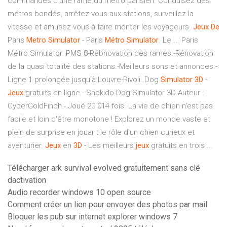
commandes d'une rame du métro parisien. Conduisez des
métros bondés, arrêtez-vous aux stations, surveillez la
vitesse et amusez vous à faire monter les voyageurs.
Jeux
De
Paris
Metro
Simulator
- Paris
Métro
Simulator
. Le ... Paris
Métro Simulator. PMS 8-Rébnovation des rames.-Rénovation
de la quasi totalité des stations.-Meilleurs sons et annonces.-
Ligne 1 prolongée jusqu'à Louvre-Rivoli. Dog
Simulator
3D
-
Jeux
gratuits en ligne - Snokido Dog Simulator 3D Auteur :
CyberGoldFinch - Joué 20 014 fois. La vie de chien n'est pas
facile et loin d'être monotone ! Explorez un monde vaste et
plein de surprise en jouant le rôle d'un chien curieux et
aventurier.
Jeux
en
3D
- Les meilleurs
jeux
gratuits en trois ...
Télécharger ark survival evolved gratuitement sans clé
dactivation
Audio recorder windows 10 open source
Comment créer un lien pour envoyer des photos par mail
Bloquer les pub sur internet explorer windows 7