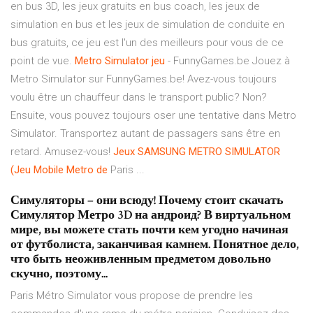
en bus 3D, les jeux gratuits en bus coach, les jeux de
simulation en bus et les jeux de simulation de conduite en
bus gratuits, ce jeu est l'un des meilleurs pour vous de ce
point de vue.
Metro
Simulator
jeu
- FunnyGames.be Jouez à
Metro Simulator sur FunnyGames.be! Avez-vous toujours
voulu être un chauffeur dans le transport public? Non?
Ensuite, vous pouvez toujours oser une tentative dans Metro
Simulator. Transportez autant de passagers sans être en
retard. Amusez-vous!
Jeux SAMSUNG METRO SIMULATOR
(Jeu Mobile
Metro
de
Paris ...
Симуляторы – они всюду! Почему стоит скачать
Симулятор Метро 3D на андроид? В виртуальном
мире, вы можете стать почти кем угодно начиная
от футболиста, заканчивая камнем. Понятное дело,
что быть неоживленным предметом довольно
скучно, поэтому...
Paris Métro Simulator vous propose de prendre les