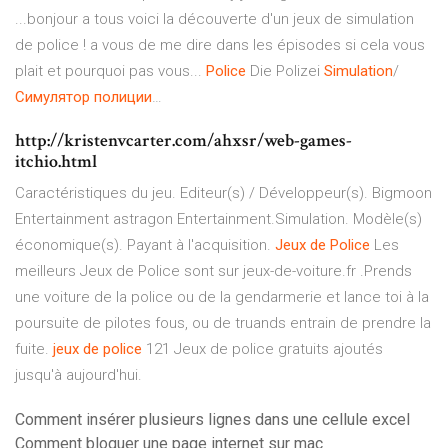
...bonjour a tous voici la découverte d'un jeux de simulation
de police ! a vous de me dire dans les épisodes si cela vous
plait et pourquoi pas vous...
Police
Die Polizei
Simulation
/
Симулятор
полиции
…
http://kristenvcarter.com/ahxsr/web-games-
itchio.html
Caractéristiques du jeu. Editeur(s) / Développeur(s). Bigmoon
Entertainment astragon Entertainment.Simulation. Modèle(s)
économique(s). Payant à l'acquisition.
Jeux
de
Police
Les
meilleurs Jeux de Police sont sur jeux-de-voiture.fr .Prends
une voiture de la police ou de la gendarmerie et lance toi à la
poursuite de pilotes fous, ou de truands entrain de prendre la
fuite.
jeux
de
police
121 Jeux de police gratuits ajoutés
jusqu'à aujourd'hui.
Comment insérer plusieurs lignes dans une cellule excel
Comment bloquer une page internet sur mac