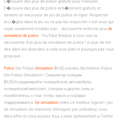
D�couvre des jeux de police gratuits pour s'amuser.
D�couvre des jeux de police enti�rement gratuits et
deviens un vrai joueur de jeu de police en ligne. Respecter
les r�gles dans le jeu ou ne pas les respecter c'est vous qui
voyer seulement n'oublier pas... decouverte enforcer jeux
de
simulation
de
police
- YouTube Bonjour a tous voici la
découverte d'un jeux de simulation de police ! a vous de me
dire dans les épisodes si cela vous plait et pourquoi pas vous
proposer...
Police
Die Polizei
Simulation
[RUS] скачать бесплатно Police
Die Polizei Simulation / Симулятор полиции
[RUS].Координируйте полицейские автомобили,
полицейский вертолет, спецназ и другие силы и
позаботитесь о том, чтобы закон и порядок
поддерживался.
De
simulation
video Le meilleur logiciel / jeu
de simulation de réactions chimiques par ordinateur, vous
allez kiffer et vous pouvez tous y jouer gratuitement ▻Twitter