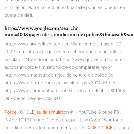
Simulation. Notre collection est parfaite pour les joueurs en
quête de défi.
https://www.google.com/search?
num=100&q=jeu+de+simulation+de+police&tbm=isch
http://www.universflash.com/jeu-Miami-crime-simulator-3D-
40219.html https://pcgames-torrent.com/autobahn-police-
simulator-2-free-download/ https://www.goclecd.fr/acheter-
autobahn-police-simulator-2-cle-cd-comparateur-prix/
http://www.smartjeux.com/jeu-de-voiture-de-police-3d
https://www.prix.net/prix/jeu-simulator-ps3-3094451.html
https://www.commentcamarche.net/forum/affich-15851603-
jeux-de-police-sur-xbox-360
Police
10-13 LE
jeu
de
simulation
#1 - YouTube Groupe FB :
Police 10-13 France Club du groupe : Law Cops. Pour toute
question mettez le en commentaire. JEUX
DE
POLICE
gratuits