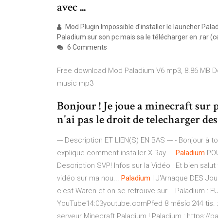
avec ...
Mod Plugin Impossible d'installer le launcher Pala
Paladium sur son pc mais sa le télécharger en .rar (c
6 Comments
Free download Mod Paladium V6 mp3, 8.86 MB Do
music mp3
Bonjour ! Je joue a minecraft sur p
n'ai pas le droit de telecharger de
--- Description ET LIEN(S) EN BAS --- - Bonjour à 
explique comment installer X-Ray ...
Paladium
POU
Description SVP! Infos sur la Vidéo : Et bien salu
vidéo sur ma nou...
Paladium
| J'Arnaque DES Jou
c'est Waren et on se retrouve sur ---Paladium : 
YouTube14:03youtube.comPřed 8 měsíci244 tis. zh
serveur Minecraft Paladium ! Paladium : https://p