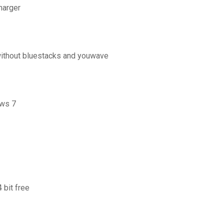
charger
without bluestacks and youwave
ows 7
 bit free