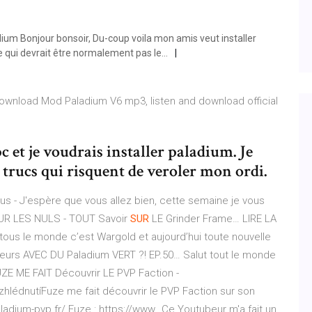
dium Bonjour bonsoir, Du-coup voila mon amis veut installer
e qui devrait être normalement pas le...
wnload Mod Paladium V6 mp3, listen and download official
c et je voudrais installer paladium. Je
s trucs qui risquent de veroler mon ordi.
tous - J'espère que vous allez bien, cette semaine je vous
R LES NULS - TOUT Savoir
SUR
LE Grinder Frame…
LIRE LA
t tous le monde c’est Wargold et aujourd’hui toute nouvelle
eurs AVEC DU Paladium VERT ?! EP.50…
Salut tout le monde
FUZE ME FAIT Découvrir LE PVP Faction -
lédnutíFuze me fait découvrir le PVP Faction sur son
aladium-pvp.fr/ Fuze : https://www…Ce Youtubeur m'a fait un