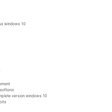
ous windows 10
r
tement
 softonic
omplete version windows 10
bits