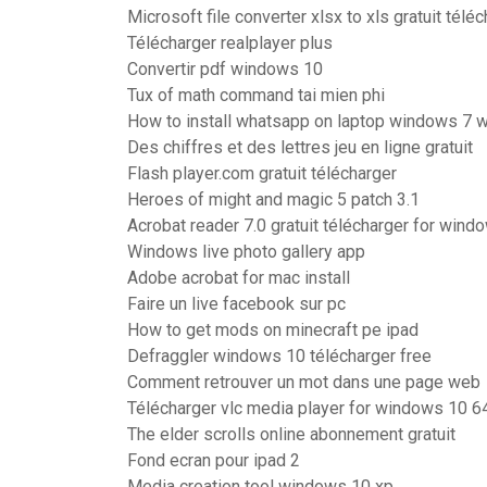
Microsoft file converter xlsx to xls gratuit télé
Télécharger realplayer plus
Convertir pdf windows 10
Tux of math command tai mien phi
How to install whatsapp on laptop windows 7 
Des chiffres et des lettres jeu en ligne gratuit
Flash player.com gratuit télécharger
Heroes of might and magic 5 patch 3.1
Acrobat reader 7.0 gratuit télécharger for wind
Windows live photo gallery app
Adobe acrobat for mac install
Faire un live facebook sur pc
How to get mods on minecraft pe ipad
Defraggler windows 10 télécharger free
Comment retrouver un mot dans une page web
Télécharger vlc media player for windows 10 64
The elder scrolls online abonnement gratuit
Fond ecran pour ipad 2
Media creation tool windows 10 xp