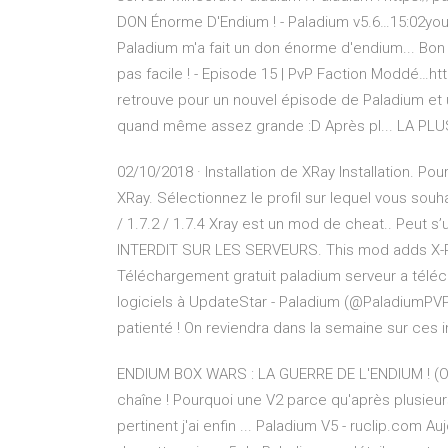
DON Énorme D'Endium ! - Paladium v5.6…15:02you
Paladium m'a fait un don énorme d'endium... Bon
pas facile ! - Episode 15 | PvP Faction Moddé…
retrouve pour un nouvel épisode de Paladium et u
quand même assez grande :D Après pl...
LA PLU
02/10/2018 · Installation de XRay Installation. Pou
XRay. Sélectionnez le profil sur lequel vous souh
/ 1.7.2 / 1.7.4 Xray est un mod de cheat.. Peut s
INTERDIT SUR LES SERVEURS. This mod adds X-Ray
Téléchargement gratuit paladium serveur a téléc
logiciels à UpdateStar - Paladium (@PaladiumPVP) 
patienté ! On reviendra dans la semaine sur ce
ENDIUM BOX WARS : LA GUERRE DE L'ENDIUM ! (On 
chaîne ! Pourquoi une V2 parce qu'après plusieu
pertinent j'ai enfin ... Paladium V5 - ruclip.com A