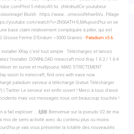
tube.comPřed 5 měsíci43 tis. zhlédnutíCe youtubeur
 visionnage! Blutsh : https://www.…omeoiolfehwr6Vu…Pillage
https://youtube.com/watch?v=2N56ATH-9_MAujourd'hui on se
ne base claim relativement compliquée à piller, qui est
S Grosse Ferme D'Endium ~3000 Graines -
Paladium
v5
.
6
…
r installer XRay c'est tout simple : Téléchargez et lancez
aitez l’installer. DOWNLOAD minecraft mod Xray 1.6.2 / 1.6.4
’utiliser en survie et multijoueur, MAIS STRICTEMENT
 vision to minecraft, find ores with ease now.
hargé paladium serveur a téléchargé Gratuit Télécharger
| Twitter Le serveur est enfin ouvert ! Merci à tous d’avoir
s incidents mais vos messages nous ont beaucoup touchés !
a fait exploser ... 🙌🏼 Bienvenue sur la pseudo V2 de ma
rs moi de semi activité avec du contenu plus ou moins
ujourd'hui je vais vous présenter la totalité des nouveautés