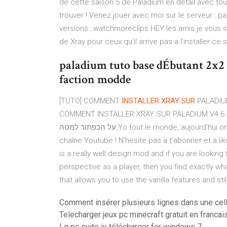
de cette saison 5 de Paladium en détail avec tou
trouver ! Venez jouer avec moi sur le serveur : pal
versions::.watchmoreclips HEY les amis je vous s
de Xray pour ceux qu'il arrive pas a l'installer ce 
paladium tuto base dÉbutant 2x2
faction modde
[TUTO] COMMENT
INSTALLER
XRAY
SUR
PALADI
COMMENT INSTALLER XRAY SUR PALADIUM V4.6. רת 1. להורדה מדרך אחרת הורדה קובץ מקישורים נוספים לחץ
על הכפתור למטה.Yo tout le monde, aujourd'hui on se retrouve pour mon premier tuto Minecraft sur ma
chaîne Youtube ! N'hesite pas a t'abonner et a lik
is a really well design mod and if you are lookin
perspective as a player, then you find exactly 
that allows you to use the vanilla features and stil
Comment insérer plusieurs lignes dans une cell
Telecharger jeux pc minecraft gratuit en francai
Lg pc suite iv télécharger for windows 7