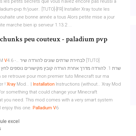
s les petits secrets que vous n'avez encore pas réussi à
adium-pvp.fr/jouer.. [TUTO]-[FR] Installer Xray toute les
ouhaite une bonne année a tous Alors petite mise a jour
site marche bien ip serveur 1.13.2 ...
 chunks peu couteux - paladium pvp
UM
V
4.6 -… לבחירת שרתים שונים להורדה שיר [TUTO]
ש
er !
Xray
Mod... |
Installation
Instructions (without… Xray Mod
g for something that could change your Minecraft
what you need. This mod comes with a very smart system
l enjoy this one.
Palladium
V
6
ule excel
s