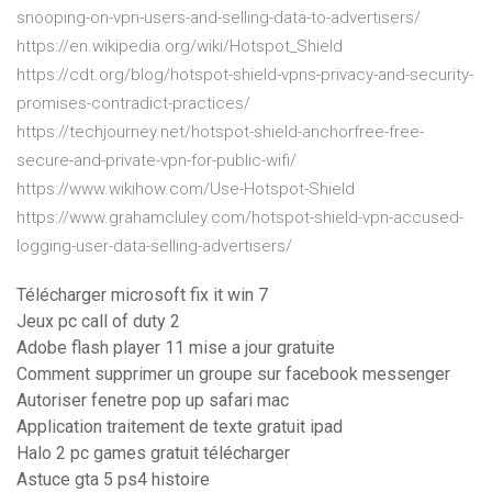
snooping-on-vpn-users-and-selling-data-to-advertisers/
https://en.wikipedia.org/wiki/Hotspot_Shield
https://cdt.org/blog/hotspot-shield-vpns-privacy-and-security-
promises-contradict-practices/
https://techjourney.net/hotspot-shield-anchorfree-free-
secure-and-private-vpn-for-public-wifi/
https://www.wikihow.com/Use-Hotspot-Shield
https://www.grahamcluley.com/hotspot-shield-vpn-accused-
logging-user-data-selling-advertisers/
Télécharger microsoft fix it win 7
Jeux pc call of duty 2
Adobe flash player 11 mise a jour gratuite
Comment supprimer un groupe sur facebook messenger
Autoriser fenetre pop up safari mac
Application traitement de texte gratuit ipad
Halo 2 pc games gratuit télécharger
Astuce gta 5 ps4 histoire