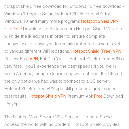
hotspot shield free download for windows 10 free download -
Windows 10, Apple Safari, Hotspot Shield Free VPN for
Windows 10, and many more programs
Hotspot
Shield
VPN
Elite
Free
Download - getintopc.com Hotspot Shield VPN Elite
will hide the IP address in order to ensure complete
anonymity and allows you to remain protected as you travel
to various different WiFi locations.
Hotspot
Shield
(
Free
)
VPN
Review: Fast
VPN
, But Can You ... Hotspot Shield’s free VPN is
very fast – you’ll experience the best speeds if you live in
North America, though. Considering we test from the UK and
the only option we had was to connect to a US server,
Hotspot Shield’s free VPN app still produced great speed
test results.
Hotspot
Shield
VPN
Premium Apk
Free
Download
- AnyApk
The Fastest Most Secure VPN Service | Hotspot Shield
Access the world with no borders. Hotspot Shield provides