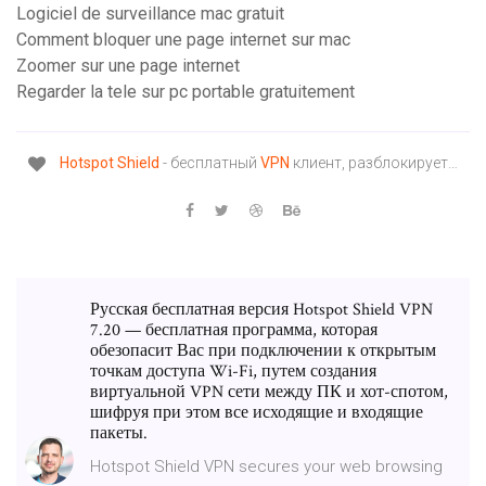
Logiciel de surveillance mac gratuit
Comment bloquer une page internet sur mac
Zoomer sur une page internet
Regarder la tele sur pc portable gratuitement
Hotspot
Shield
- бесплатный
VPN
клиент, разблокирует…
Русская бесплатная версия Hotspot Shield VPN
7.20 — бесплатная программа, которая
обезопасит Вас при подключении к открытым
точкам доступа Wi-Fi, путем создания
виртуальной VPN сети между ПК и хот-спотом,
шифруя при этом все исходящие и входящие
пакеты.
Hotspot Shield VPN secures your web browsing