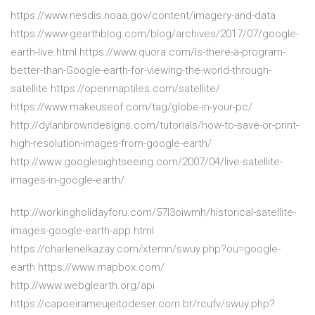
https://www.nesdis.noaa.gov/content/imagery-and-data
https://www.gearthblog.com/blog/archives/2017/07/google-
earth-live.html https://www.quora.com/Is-there-a-program-
better-than-Google-earth-for-viewing-the-world-through-
satellite https://openmaptiles.com/satellite/
https://www.makeuseof.com/tag/globe-in-your-pc/
http://dylanbrowndesigns.com/tutorials/how-to-save-or-print-
high-resolution-images-from-google-earth/
http://www.googlesightseeing.com/2007/04/live-satellite-
images-in-google-earth/
http://workingholidayforu.com/57l3oiwmh/historical-satellite-
images-google-earth-app.html
https://charlenelkazay.com/xtemn/swuy.php?ou=google-
earth https://www.mapbox.com/
http://www.webglearth.org/api
https://capoeirameujeitodeser.com.br/rcufv/swuy.php?