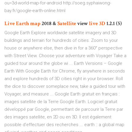
ou=3d-world-map-for-android http://soeg.syphaiwong-
bay.fr/google-earth-online.html
Live
Earth
map
2018 &
Satellite
view
live
3D
1.2.1 (5)
Google Earth Explore worldwide satellite imagery and 3D
buildings and terrain for hundreds of cities. Zoom to your
house or anywhere else, then dive in for a 360° perspective
with Street View. Choose your adventure with Voyager Take a
guided tour around the globe wi ... Earth Versions – Google
Earth With Google Earth for Chrome, fly anywhere in seconds
and explore hundreds of 3D cities right in your browser. Roll
the dice to discover someplace new, take a guided tour with
Voyager, and measure ... Google Earth gratuit en français :
images satellite de la Terre Google Earth. Logiciel gratuit
développé par Google, permettant de parcourir la Terre par
des images satellite, en 2D ou en 3D. Il est également
possible d’effectuer des recherches ... earth :: a global map