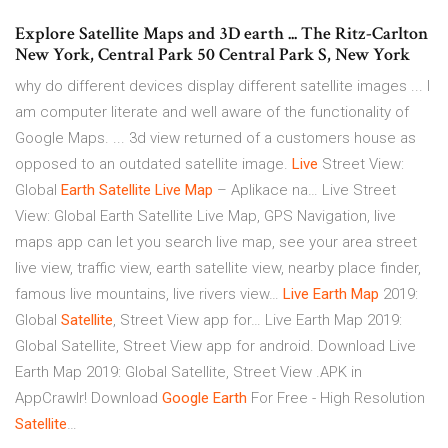
Explore Satellite Maps and 3D earth ... The Ritz-Carlton
New York, Central Park 50 Central Park S, New York
why do different devices display different satellite images ... I
am computer literate and well aware of the functionality of
Google Maps. ... 3d view returned of a customers house as
opposed to an outdated satellite image.
Live
Street View:
Global
Earth
Satellite Live
Map
– Aplikace na…
Live Street
View: Global Earth Satellite Live Map, GPS Navigation, live
maps app can let you search live map, see your area street
live view, traffic view, earth satellite view, nearby place finder,
famous live mountains, live rivers view…
Live
Earth
Map
2019:
Global
Satellite
, Street View app for…
Live Earth Map 2019:
Global Satellite, Street View app for android. Download Live
Earth Map 2019: Global Satellite, Street View .APK in
AppCrawlr!
Download
Google
Earth
For Free - High Resolution
Satellite
…