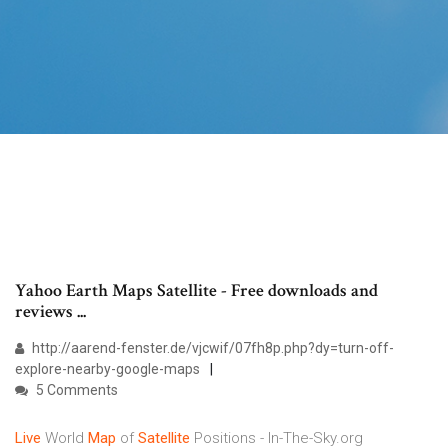
Yahoo Earth Maps Satellite - Free downloads and
reviews ...
http://aarend-fenster.de/vjcwif/07fh8p.php?dy=turn-off-
explore-nearby-google-maps
5 Comments
Live
World
Map
of
Satellite
Positions - In-The-Sky.org