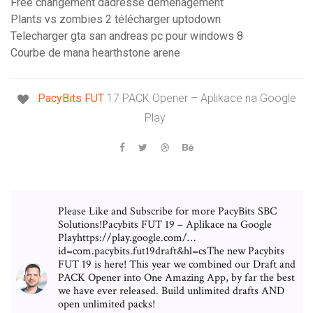
Free changement dadresse déménagement
Plants vs zombies 2 télécharger uptodown
Telecharger gta san andreas pc pour windows 8
Courbe de mana hearthstone arene
PacyBits
FUT
17 PACK Opener – Aplikace na Google
Play
Please Like and Subscribe for more PacyBits SBC
Solutions!Pacybits FUT 19 – Aplikace na Google
Playhttps://play.google.com/…
id=com.pacybits.fut19draft&hl=csThe new Pacybits
FUT 19 is here! This year we combined our Draft and
PACK Opener into One Amazing App, by far the best
we have ever released. Build unlimited drafts AND
open unlimited packs!