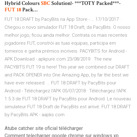
Hybrid Colours
SBC
Solution!- ***TOTY Packed***-
FUT
18
Pack…
‎FUT 18 DRAFT by PacyBits na App Store - … 17/10/2017 ·
Chegou o novo simulador FUT 18 Draft, da PacyBits. O nosso
melhor jogo, ficou ainda melhor. Contrata os mais recentes
jogadores FUT, constrói as tuas equipas, participa em
torneiros e ganha prémios incríveis. PACYBITS for Android -
APK Download - apkpure.com 23/08/2019 · The new
PACYBITS FUT 19 is here! This year we combined our DRAFT
and PACK OPENER into One Amazing App, by far the best we
have ever released. … FUT 18 DRAFT by PacyBits pour
Android - Téléchargez l'APK 05/07/2018 · Téléchargez l'APK
1.5.3 de FUT 18 DRAFT by PacyBits pour Android. Le nouveau
simulateur FUT 18 Draft de PacyBits est arrivé. FUT 18 DRAFT
by PacyBits APK - aapks.com
Atube catcher site oficial télécharger
Comment telecharger google chrome sur windows xp