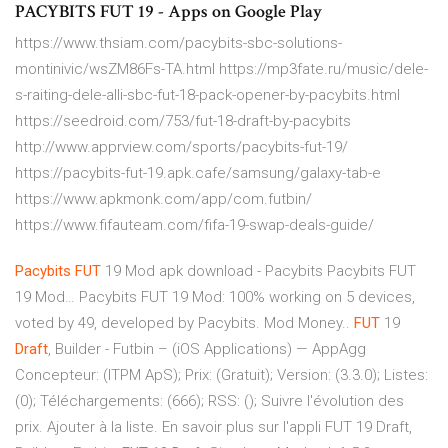
PACYBITS FUT 19 - Apps on Google Play
https://www.thsiam.com/pacybits-sbc-solutions-
montinivic/wsZM86Fs-TA.html https://mp3fate.ru/music/dele-
s-raiting-dele-alli-sbc-fut-18-pack-opener-by-pacybits.html
https://seedroid.com/753/fut-18-draft-by-pacybits
http://www.apprview.com/sports/pacybits-fut-19/
https://pacybits-fut-19.apk.cafe/samsung/galaxy-tab-e
https://www.apkmonk.com/app/com.futbin/
https://www.fifauteam.com/fifa-19-swap-deals-guide/
Pacybits
FUT
19 Mod apk download - Pacybits Pacybits FUT
19 Mod…
Pacybits FUT 19 Mod: 100% working on 5 devices,
voted by 49, developed by Pacybits. Mod Money..
FUT
19
Draft
, Builder - Futbin – (iOS Applications) — AppAgg
Concepteur: (ITPM ApS); Prix: (Gratuit); Version: (3.3.0); Listes:
(0); Téléchargements: (666); RSS: (); Suivre l'évolution des
prix. Ajouter à la liste. En savoir plus sur l'appli FUT 19 Draft,