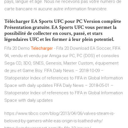
pays, langue et âge. Nous ne recevons pas votre numéro de
carte bancaire ni aucune autre information financière.
Télécharger EA Sports UFC pour PC Version complète
Présentation gratuite. EA Sports UFC vous permet la
possibilité de collecter en cours, passé, et stars
légendaires UFC et les former à leur plein potentiel.
Fifa 20 Demo
Telecharger
- Fifa 20 Download
EA Soccer, FIFA
94, vendu et vendu par Amiga sur PC, PC (DOS) et consoles
Sega CD, 3DO, SNES, Genesis, Master Custom, équipement
de jeu et Game Boy.
FIFA Daily News – 2018-10-09 –
Statoperator
Index of references to FIFA in Global Information
Space with daily updates
FIFA Daily News – 2018-05-01 –
Statoperator
Index of references to FIFA in Global Information
Space with daily updates
https://www.tibco.com/blog/2013/04/06/valves-steam-is-
beloved-by-gamers-while-eas-origin-is-loathed-why/