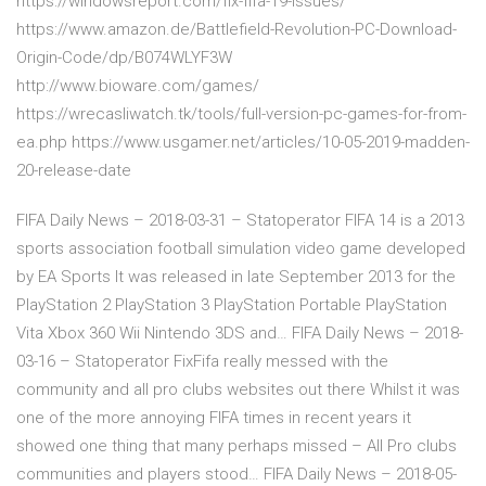
https://windowsreport.com/fix-fifa-19-issues/
https://www.amazon.de/Battlefield-Revolution-PC-Download-
Origin-Code/dp/B074WLYF3W
http://www.bioware.com/games/
https://wrecasliwatch.tk/tools/full-version-pc-games-for-from-
ea.php https://www.usgamer.net/articles/10-05-2019-madden-
20-release-date
FIFA Daily News – 2018-03-31 – Statoperator
FIFA 14 is a 2013
sports association football simulation video game developed
by EA Sports It was released in late September 2013 for the
PlayStation 2 PlayStation 3 PlayStation Portable PlayStation
Vita Xbox 360 Wii Nintendo 3DS and…
FIFA Daily News – 2018-
03-16 – Statoperator
FixFifa really messed with the
community and all pro clubs websites out there Whilst it was
one of the more annoying FIFA times in recent years it
showed one thing that many perhaps missed – All Pro clubs
communities and players stood…
FIFA Daily News – 2018-05-