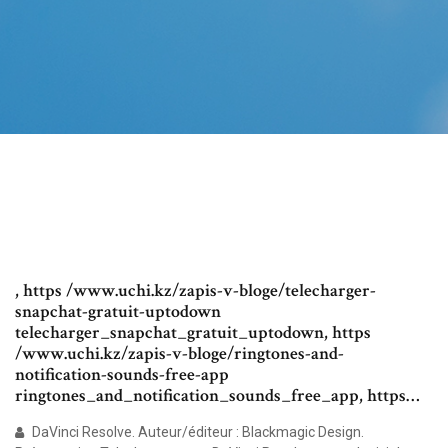
, https /www.uchi.kz/zapis-v-bloge/telecharger-
snapchat-gratuit-uptodown
telecharger_snapchat_gratuit_uptodown, https
/www.uchi.kz/zapis-v-bloge/ringtones-and-
notification-sounds-free-app
ringtones_and_notification_sounds_free_app, https…
DaVinci Resolve. Auteur/éditeur : Blackmagic Design.