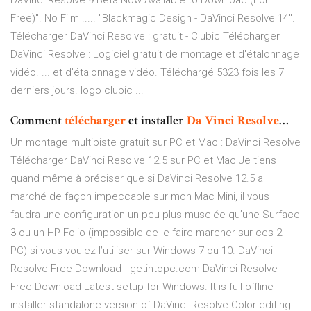
DaVinci Resolve 9 Beta Now Available to Download (For
Free)". No Film ..... "Blackmagic Design - DaVinci Resolve 14".
Télécharger DaVinci Resolve : gratuit - Clubic Télécharger
DaVinci Resolve : Logiciel gratuit de montage et d'étalonnage
vidéo. ... et d'étalonnage vidéo. Téléchargé 5323 fois les 7
derniers jours. logo clubic ...
Comment
télécharger
et installer
Da
Vinci
Resolve
…
Un montage multipiste gratuit sur PC et Mac : DaVinci Resolve
Télécharger DaVinci Resolve 12.5 sur PC et Mac Je tiens
quand même à préciser que si DaVinci Resolve 12.5 a
marché de façon impeccable sur mon Mac Mini, il vous
faudra une configuration un peu plus musclée qu’une Surface
3 ou un HP Folio (impossible de le faire marcher sur ces 2
PC) si vous voulez l’utiliser sur Windows 7 ou 10. DaVinci
Resolve Free Download - getintopc.com DaVinci Resolve
Free Download Latest setup for Windows. It is full offline
installer standalone version of DaVinci Resolve Color editing