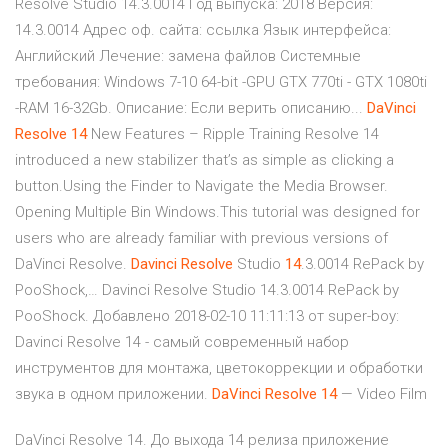
Resolve Studio 14.3.0014 Год выпуска: 2018 Версия:
14.3.0014 Адрес оф. сайта: ссылка Язык интерфейса:
Английский Лечение: замена файлов Системные
требования: Windows 7-10 64-bit -GPU GTX 770ti - GTX 1080ti
-RAM 16-32Gb. Описание: Если верить описанию...
DaVinci
Resolve
14
New Features – Ripple Training Resolve 14
introduced a new stabilizer that’s as simple as clicking a
button.Using the Finder to Navigate the Media Browser.
Opening Multiple Bin Windows.This tutorial was designed for
users who are already familiar with previous versions of
DaVinci Resolve.
Davinci
Resolve
Studio
14
.3.0014 RePack by
PooShock,… Davinci Resolve Studio 14.3.0014 RePack by
PooShock. Добавлено 2018-02-10 11:11:13 от super-boy:
Davinci Resolve 14 - самый современный набор
инструментов для монтажа, цветокоррекции и обработки
звука в одном приложении.
DaVinci
Resolve
14
— Video Film
DaVinci Resolve 14. До выхода 14 релиза приложение