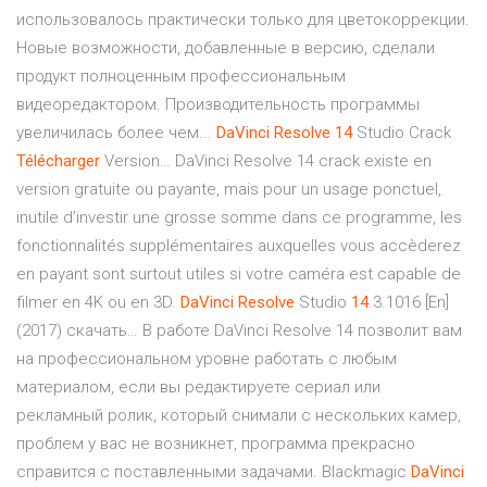
использовалось практически только для цветокоррекции.
Новые возможности, добавленные в версию, сделали
продукт полноценным профессиональным
видеоредактором. Производительность программы
увеличилась более чем...
DaVinci
Resolve
14
Studio Crack
Télécharger
Version… DaVinci Resolve 14 crack existe en
version gratuite ou payante, mais pour un usage ponctuel,
inutile d’investir une grosse somme dans ce programme, les
fonctionnalités supplémentaires auxquelles vous accèderez
en payant sont surtout utiles si votre caméra est capable de
filmer en 4K ou en 3D.
DaVinci
Resolve
Studio
14
.3.1016 [En]
(2017) скачать… В работе DaVinci Resolve 14 позволит вам
на профессиональном уровне работать с любым
материалом, если вы редактируете сериал или
рекламный ролик, который снимали с нескольких камер,
проблем у вас не возникнет, программа прекрасно
справится с поставленными задачами. Blackmagic
DaVinci