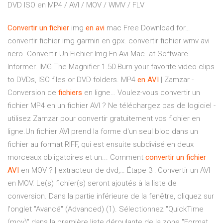
DVD ISO en MP4 / AVI / MOV / WMV / FLV
Convertir
un
fichier
img
en
avi
mac Free Download for…
convertir fichier img garmin en gpx. convertir fichier wmv avi
nero. Convertir Un Fichier Img En Avi Mac. at Software
Informer. IMG The Magnifier 1.50.Burn your favorite video clips
to DVDs, ISO files or DVD folders. MP4
en
AVI
| Zamzar -
Conversion de
fichiers
en ligne… Voulez-vous convertir un
fichier MP4 en un fichier AVI ? Ne téléchargez pas de logiciel -
utilisez Zamzar pour convertir gratuitement vos fichier en
ligne.Un fichier AVI prend la forme d'un seul bloc dans un
fichier au format RIFF, qui est ensuite subdivisé en deux
morceaux obligatoires et un... Comment
convertir
un
fichier
AVI
en MOV ? | extracteur de dvd,… Étape 3 : Convertir un AVI
en MOV. Le(s) fichier(s) seront ajoutés à la liste de
conversion. Dans la partie inférieure de la fenêtre, cliquez sur
l'onglet "Avancé" (Advanced) (1). Sélectionnez "QuickTime
(mov)" dans la première liste déroulante de la zone "Format