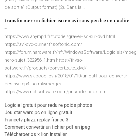
de sortie" (Output format) (2). Dans la...
transformer un fichier iso en avi sans perdre en qualite
...
https://www.anymp4.fr/tutoriel/graver-iso-sur-dvd.html
https://avi-dvd-burner.fr.softonic.com/
https://forum.hardware.fr/hfr/WindowsSoftware/Logiciels/mpeg
nero-sujet_322956_1.htm https://fr.vso-
software.fr/products/convert_x_to_dvd/
https://www.skipcool.ovh/2018/01/10/un-outil-pour-convertir-
des-avi-mp4-iso-mkvmerge/
https://www.nchsoftware.com/prism/fr/index.html
Logiciel gratuit pour reduire poids photos
Jeu star wars pc en ligne gratuit
Francetv pluzz replay france 3
Comment convertir un fichier pdf en jpeg
Télécharger os x lion installer