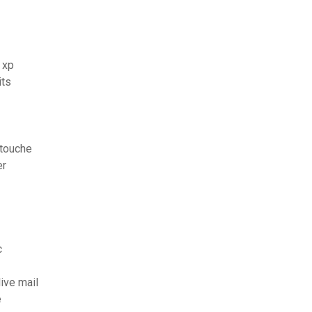
 xp
its
touche
er
c
ive mail
e