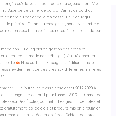
des congés qu’elle vous a concocté courageusement! Vive
10 min. Superbe ce cahier de bord ... Carnet de bord du
et de bord ou cahier de la maitresse. Pour ceux qui
quer le principe. En tant qu’enseignant, nous avons mille et
eadlines en veux-tu en voilà, des notes à prendre au détour
...
 mode non ... Le logiciel de gestion des notes et
rer la rentrée en mode non hébergé (1/4) : télécharger et
sommeillé
de
Nicolas Taffin.
Enseignant l’édition dans le
ntéresse évidemment de très près aux différentes manières
sse
charger ... Le journal de classe enseignant 2019-2020 à
er de l'enseignante est prêt pour l'année 2019 ..... Carnet de
rofesseur Des Écoles, Journal ... Les gestion de notes et
ez gratuitement les logiciels et produits mis en circulation
 pour enseignants, lycées et collèges. Cahiers de notes,