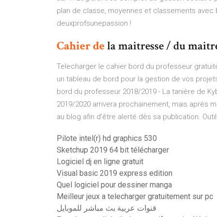
plan de classe, moyennes et classements avec ba
deuxprofsunepassion !
Cahier
de
la maitresse / du maitre
Telecharger le cahier bord du professeur gratui
un tableau de bord pour la gestion de vos proje
bord du professeur 2018/2019 - La tanière de Ky
2019/2020 arrivera prochainement, mais après mo
au blog afin d’être alerté dès sa publication. Outi
Pilote intel(r) hd graphics 530
Sketchup 2019 64 bit télécharger
Logiciel dj en ligne gratuit
Visual basic 2019 express edition
Quel logiciel pour dessiner manga
Meilleur jeux a telecharger gratuitement sur pc
قنوات عربية بث مباشر للموبايل