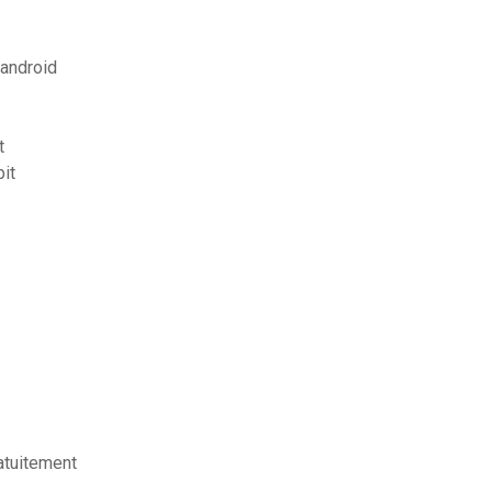
android
t
it
atuitement