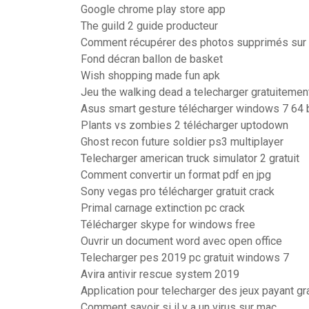
Google chrome play store app
The guild 2 guide producteur
Comment récupérer des photos supprimés sur 
Fond décran ballon de basket
Wish shopping made fun apk
Jeu the walking dead a telecharger gratuitemen
Asus smart gesture télécharger windows 7 64 b
Plants vs zombies 2 télécharger uptodown
Ghost recon future soldier ps3 multiplayer
Telecharger american truck simulator 2 gratuit
Comment convertir un format pdf en jpg
Sony vegas pro télécharger gratuit crack
Primal carnage extinction pc crack
Télécharger skype for windows free
Ouvrir un document word avec open office
Telecharger pes 2019 pc gratuit windows 7
Avira antivir rescue system 2019
Application pour telecharger des jeux payant gr
Comment savoir si il y a un virus sur mac