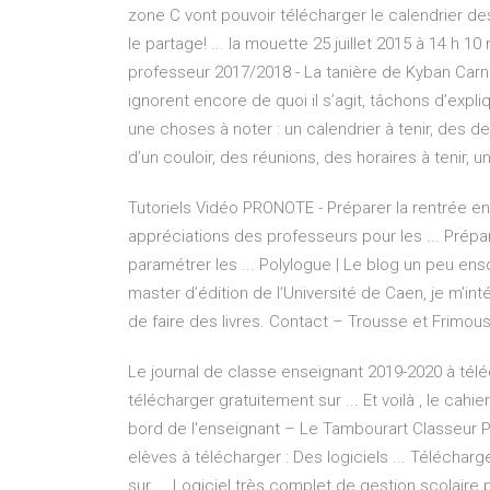
zone C vont pouvoir télécharger le calendrier 
le partage! ... la mouette 25 juillet 2015 à 14 h 
professeur 2017/2018 - La tanière de Kyban Carn
ignorent encore de quoi il s’agit, tâchons d’expli
une choses à noter : un calendrier à tenir, des d
d’un couloir, des réunions, des horaires à tenir, un 
Tutoriels Vidéo PRONOTE - Préparer la rentrée en
appréciations des professeurs pour les ... Prépa
paramétrer les ...
Polylogue | Le blog un peu en
master d’édition de l’Université de Caen, je m’i
de faire des livres.
Contact – Trousse et Frimou
Le journal de classe enseignant 2019-2020 à télé
télécharger gratuitement sur ... Et voilà , le cahi
bord de l'enseignant – Le Tambourart Classeur P
elèves à télécharger : Des logiciels ... Télécharg
sur ... Logiciel très complet de gestion scolaire