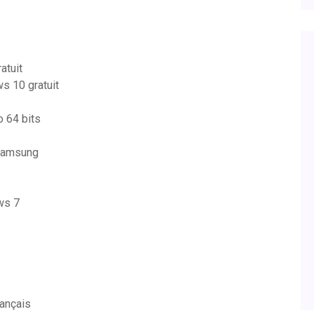
atuit
ws 10 gratuit
o 64 bits
samsung
ws 7
rançais