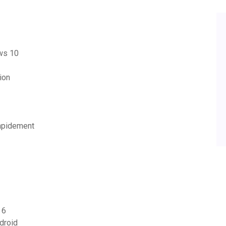
ows 10
ion
rapidement
 6
droid