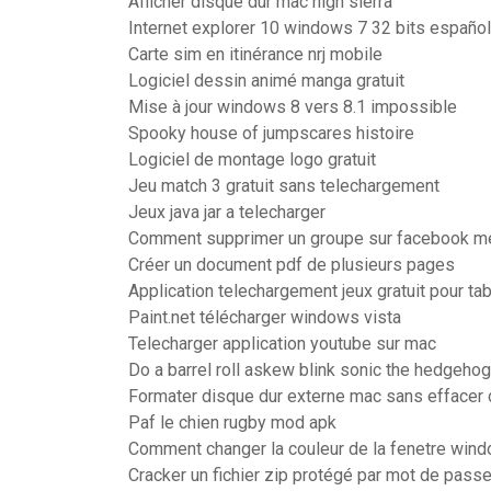
Afficher disque dur mac high sierra
Internet explorer 10 windows 7 32 bits español 
Carte sim en itinérance nrj mobile
Logiciel dessin animé manga gratuit
Mise à jour windows 8 vers 8.1 impossible
Spooky house of jumpscares histoire
Logiciel de montage logo gratuit
Jeu match 3 gratuit sans telechargement
Jeux java jar a telecharger
Comment supprimer un groupe sur facebook 
Créer un document pdf de plusieurs pages
Application telechargement jeux gratuit pour tab
Paint.net télécharger windows vista
Telecharger application youtube sur mac
Do a barrel roll askew blink sonic the hedgehog
Formater disque dur externe mac sans effacer
Paf le chien rugby mod apk
Comment changer la couleur de la fenetre win
Cracker un fichier zip protégé par mot de pass