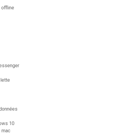
offline
messenger
lette
 données
dows 10
e mac