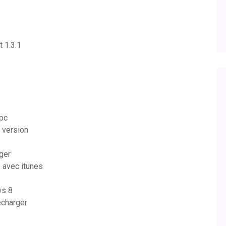
 1.3.1
 pc
 version
ger
 avec itunes
ws 8
écharger