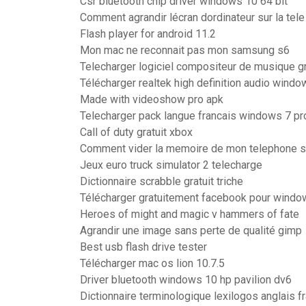
Csr bluetooth chip driver windows 10 64 bit
Comment agrandir lécran dordinateur sur la tele
Flash player for android 11.2
Mon mac ne reconnait pas mon samsung s6
Telecharger logiciel compositeur de musique gr
Télécharger realtek high definition audio windo
Made with videoshow pro apk
Telecharger pack langue francais windows 7 pr
Call of duty gratuit xbox
Comment vider la memoire de mon telephone 
Jeux euro truck simulator 2 telecharge
Dictionnaire scrabble gratuit triche
Télécharger gratuitement facebook pour windo
Heroes of might and magic v hammers of fate
Agrandir une image sans perte de qualité gimp
Best usb flash drive tester
Télécharger mac os lion 10.7.5
Driver bluetooth windows 10 hp pavilion dv6
Dictionnaire terminologique lexilogos anglais f